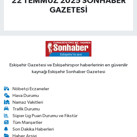
22 TEMMUZ 2025 SONHABER
GAZETESİ
Eskişehir Gazetesi ve Eskişehirspor haberlerinin en güvenilir
kaynağı Eskişehir Sonhaber Gazetesi
Nöbetçi Eczaneler
Hava Durumu
Namaz Vakitleri
Trafik Durumu
Süper Lig Puan Durumu ve Fikstür
Tüm Manşetler
Son Dakika Haberleri
Haber Arşivi