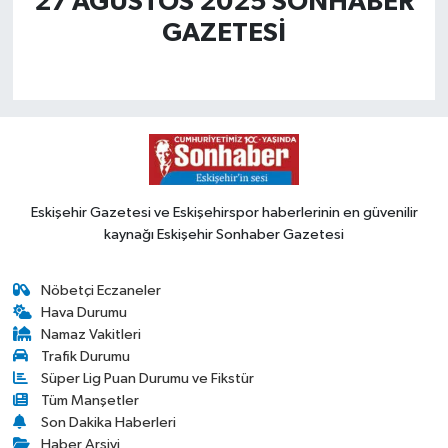
27 AĞUSTOS 2025 SONHABER
GAZETESİ
Eskişehir Gazetesi ve Eskişehirspor haberlerinin en güvenilir
kaynağı Eskişehir Sonhaber Gazetesi
Nöbetçi Eczaneler
Hava Durumu
Namaz Vakitleri
Trafik Durumu
Süper Lig Puan Durumu ve Fikstür
Tüm Manşetler
Son Dakika Haberleri
Haber Arşivi