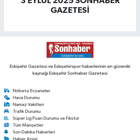
3 EYLÜL 2025 SONHABER
GAZETESİ
Eskişehir Gazetesi ve Eskişehirspor haberlerinin en güvenilir
kaynağı Eskişehir Sonhaber Gazetesi
Nöbetçi Eczaneler
Hava Durumu
Namaz Vakitleri
Trafik Durumu
Süper Lig Puan Durumu ve Fikstür
Tüm Manşetler
Son Dakika Haberleri
Haber Arşivi