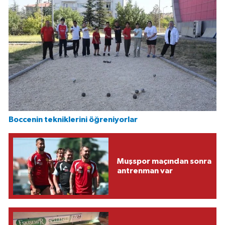
Boccenin tekniklerini öğreniyorlar
Muşspor maçından sonra
antrenman var