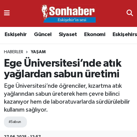
Dünya
Nöbetçi Eczaneler
Eskişehir
Güncel
Siyaset
Ekonomi
Eskişehir
Eğitim
Hava Durumu
HABERLER
YAŞAM
Ekonomi
Namaz Vakitleri
Ege Üniversitesi’nde atık
Güncel
Trafik Durumu
yağlardan sabun üretimi
Kültür & Sanat
Süper Lig Puan Durumu ve Fikstür
Ege Üniversitesi’nde öğrenciler, kızartma atık
yağlarından sabun üreterek hem çevre bilinci
Magazin
Tüm Manşetler
kazanıyor hem de laboratuvarlarda sürdürülebilir
kullanım sağlıyor.
Resmi İlanlar
Son Dakika Haberleri
#Sabun
Sağlık
Haber Arşivi