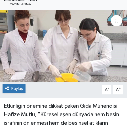
27.06.2025 - 12:57
YAYINLANMA
Siyaset
Spor
Paylaş
-
+
A
A
Etkinliğin önemine dikkat çeken Gıda Mühendisi
Hafize Mutlu, "Küreselleşen dünyada hem besin
israfının önlenmesi hem de besinsel atıkların