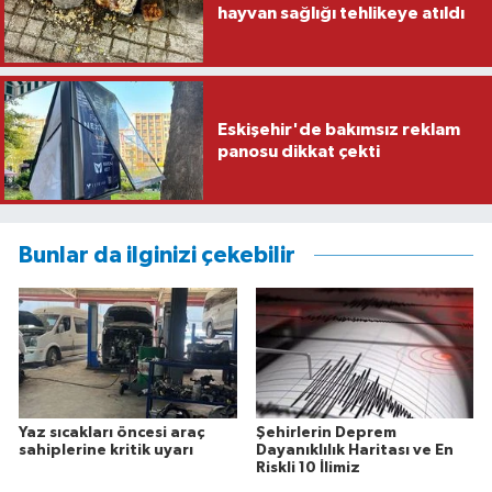
hayvan sağlığı tehlikeye atıldı
Eskişehir'de bakımsız reklam
panosu dikkat çekti
Bunlar da ilginizi çekebilir
Yaz sıcakları öncesi araç
Şehirlerin Deprem
sahiplerine kritik uyarı
Dayanıklılık Haritası ve En
Riskli 10 İlimiz