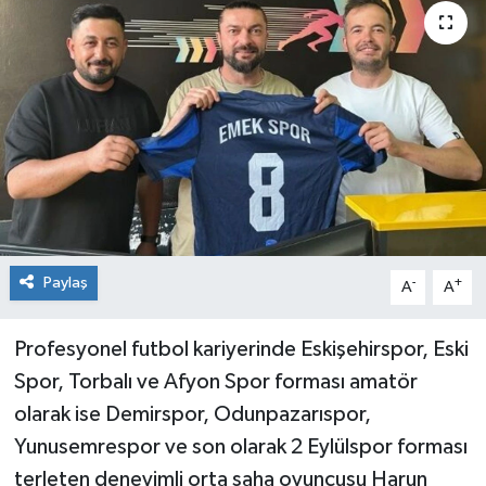
Siyaset
Spor
Paylaş
-
+
A
A
Profesyonel futbol kariyerinde Eskişehirspor, Eski
Spor, Torbalı ve Afyon Spor forması amatör
olarak ise Demirspor, Odunpazarıspor,
Yunusemrespor ve son olarak 2 Eylülspor forması
terleten deneyimli orta saha oyuncusu Harun