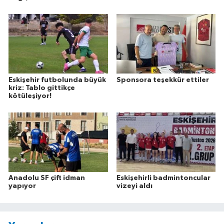
Eskişehir futbolunda büyük
Sponsora teşekkür ettiler
kriz: Tablo gittikçe
kötüleşiyor!
Anadolu SF çift idman
Eskişehirli badmintoncular
yapıyor
vizeyi aldı