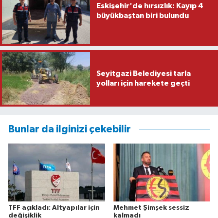
Eskişehir'de hırsızlık: Kayıp 4
büyükbaştan biri bulundu
Seyitgazi Belediyesi tarla
yolları için harekete geçti
Bunlar da ilginizi çekebilir
TFF açıkladı: Altyapılar için
Mehmet Şimşek sessiz
değişiklik
kalmadı