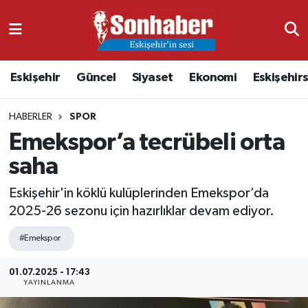
Dünya
Nöbetçi Eczaneler
Eskişehir
Güncel
Siyaset
Ekonomi
Eskişehir
Eğitim
Hava Durumu
HABERLER
SPOR
Ekonomi
Namaz Vakitleri
Emekspor’a tecrübeli orta
Güncel
Trafik Durumu
saha
Kültür & Sanat
Süper Lig Puan Durumu ve Fikstür
Eskişehir'in köklü kulüplerinden Emekspor’da
2025-26 sezonu için hazırlıklar devam ediyor.
Magazin
Tüm Manşetler
#Emekspor
Resmi İlanlar
Son Dakika Haberleri
01.07.2025 - 17:43
YAYINLANMA
Sağlık
Haber Arşivi