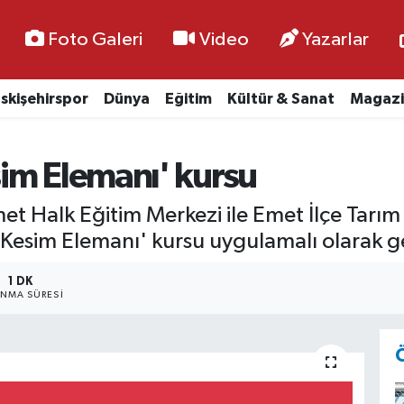
Foto Galeri
Video
Yazarlar
skişehirspor
Dünya
Eğitim
Kültür & Sanat
Magazi
im Elemanı' kursu
et Halk Eğitim Merkezi ile Emet İlçe Tar
Kesim Elemanı' kursu uygulamalı olarak ger
1 DK
NMA SÜRESI