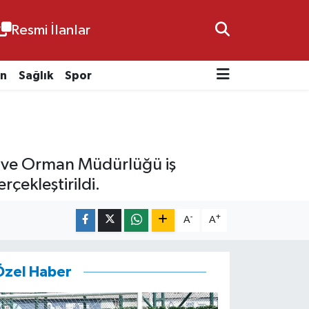
Resmi İlanlar
n
Sağlık
Spor
ım ve Orman Müdürlüğü iş
çekleştirildi.
-
+
A
A
Özel Haber