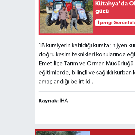
Kütahya'da OR
Siyaset
gücü
İçeriği Görüntül
Spor
18 kursiyerin katıldığı kursta; hijyen kur
doğru kesim teknikleri konularında eği
Emet İlçe Tarım ve Orman Müdürlüğü t
eğitimlerde, bilinçli ve sağlıklı kurba
amaçlandığı belirtildi.
Kaynak:
İHA