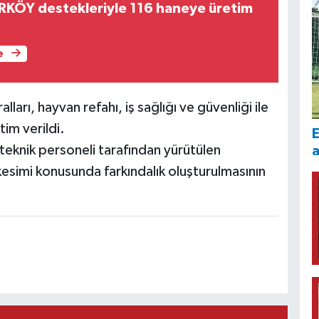
KÖY destekleriyle 116 haneye üretim
e
alları, hayvan refahı, iş sağlığı ve güvenliği ile
tim verildi.
E
eknik personeli tarafından yürütülen
n kesimi konusunda farkındalık oluşturulmasının