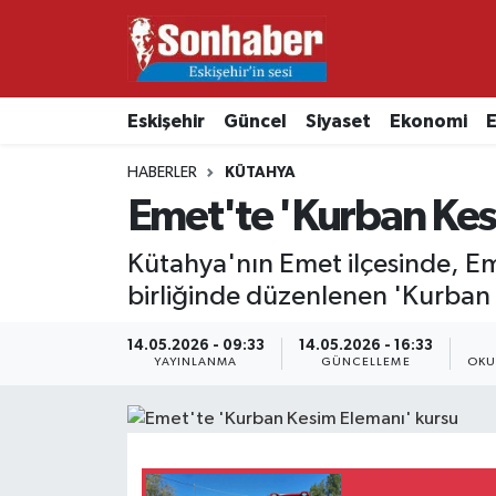
Dünya
Nöbetçi Eczaneler
Eskişehir
Güncel
Siyaset
Ekonomi
E
Eğitim
Hava Durumu
HABERLER
KÜTAHYA
Ekonomi
Namaz Vakitleri
Emet'te 'Kurban Kes
Güncel
Trafik Durumu
Kütahya'nın Emet ilçesinde, Em
birliğinde düzenlenen 'Kurban 
Kültür & Sanat
Süper Lig Puan Durumu ve Fikstür
14.05.2026 - 09:33
14.05.2026 - 16:33
YAYINLANMA
GÜNCELLEME
OKU
Magazin
Tüm Manşetler
Resmi İlanlar
Son Dakika Haberleri
Sağlık
Haber Arşivi