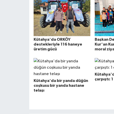
Kütahya'da ORKÖY
Başkan De
destekleriyle 116 haneye
Kur'an Ku
üretim gücü
moral ziya
Kütahya'd
çarpıştı: 1
Kütahya'da bir yanda düğün
coşkusu bir yanda hastane
telaşı