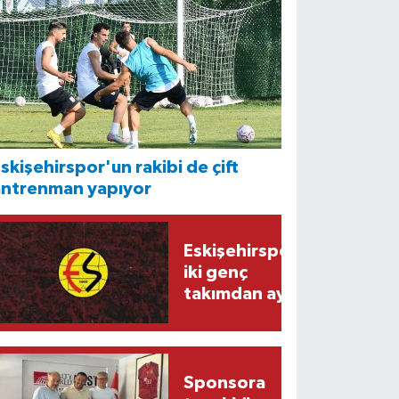
skişehirspor'un rakibi de çift
antrenman yapıyor
Eskişehirspor'da
iki genç
takımdan ayrıldı
Sponsora