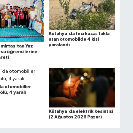
Kütahya'da feci kaza: Takla
atan otomobilde 4 kişi
yaralandı
mirtaş'tan Yaz
rsu öğrencilerine
reti
a otomobiller
 ölü, 4 yaralı
Kütahya'da elektrik kesintisi
(2 Ağustos 2026 Pazar)