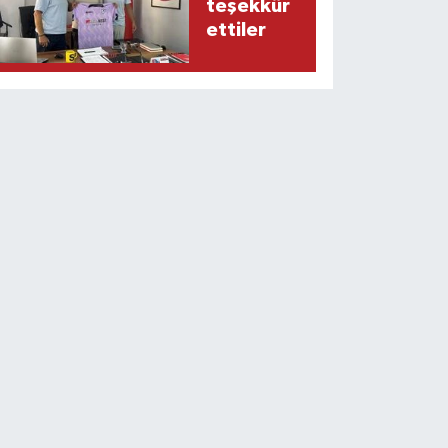
teşekkür
ettiler