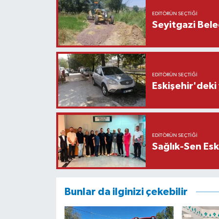
EDITÖRÜN SEÇTIĞI
Seyitgazi Beled
EDITÖRÜN SEÇTIĞI
Eskişehir'deki
EDITÖRÜN SEÇTIĞI
Sağlık-Sen Esk
Bunlar da ilginizi çekebilir