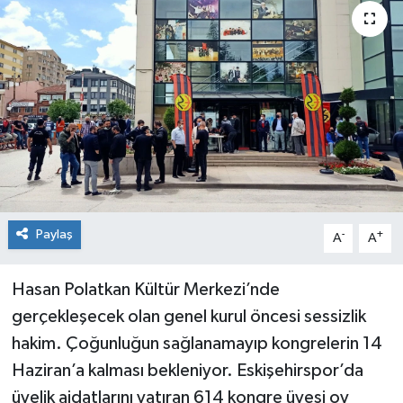
Siyaset
Spor
Paylaş
-
+
A
A
Hasan Polatkan Kültür Merkezi’nde
gerçekleşecek olan genel kurul öncesi sessizlik
hakim. Çoğunluğun sağlanamayıp kongrelerin 14
Haziran’a kalması bekleniyor. Eskişehirspor’da
üyelik aidatlarını yatıran 614 kongre üyesi oy