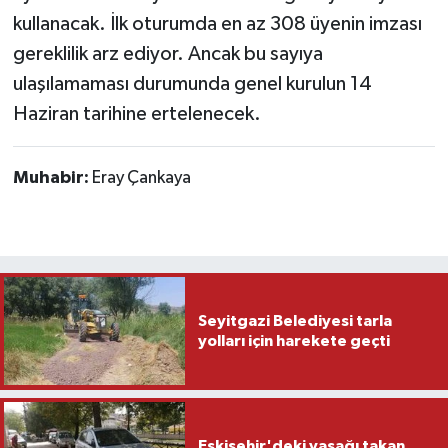
kullanacak. İlk oturumda en az 308 üyenin imzası
gereklilik arz ediyor. Ancak bu sayıya
ulaşılamaması durumunda genel kurulun 14
Haziran tarihine ertelenecek.
Muhabir:
Eray Çankaya
Seyitgazi Belediyesi tarla
yolları için harekete geçti
Eskişehir'deki yasağı takan