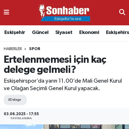
Dünya
Nöbetçi Eczaneler
Eskişehir
Güncel
Siyaset
Ekonomi
Eskişehir
Eğitim
Hava Durumu
HABERLER
SPOR
Ekonomi
Namaz Vakitleri
Ertelenmemesi için kaç
Güncel
Trafik Durumu
delege gelmeli?
Kültür & Sanat
Süper Lig Puan Durumu ve Fikstür
Eskişehirspor’da yarın 11.00’de Mali Genel Kurul
ve Olağan Seçimli Genel Kurul yapacak.
Magazin
Tüm Manşetler
#Delege
Resmi İlanlar
Son Dakika Haberleri
03.06.2025 - 17:55
YAYINLANMA
Sağlık
Haber Arşivi