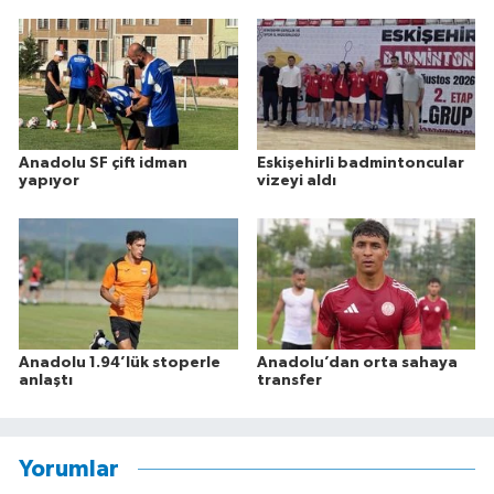
Anadolu SF çift idman
Eskişehirli badmintoncular
yapıyor
vizeyi aldı
Anadolu 1.94’lük stoperle
Anadolu’dan orta sahaya
anlaştı
transfer
Yorumlar