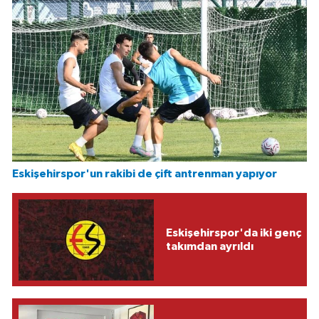
Eskişehirspor'un rakibi de çift antrenman yapıyor
Eskişehirspor'da iki genç
takımdan ayrıldı