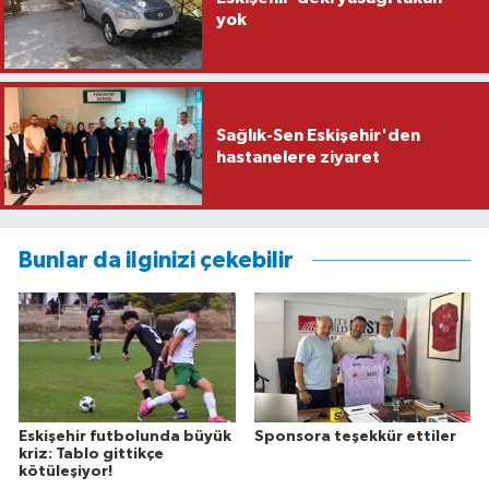
yok
Sağlık-Sen Eskişehir'den
hastanelere ziyaret
Bunlar da ilginizi çekebilir
Eskişehir futbolunda büyük
Sponsora teşekkür ettiler
kriz: Tablo gittikçe
kötüleşiyor!