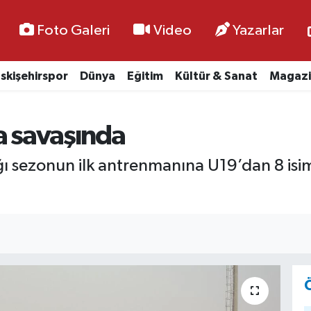
Foto Galeri
Video
Yazarlar
skişehirspor
Dünya
Eğitim
Kültür & Sanat
Magazi
a savaşında
ğı sezonun ilk antrenmanına U19’dan 8 isim