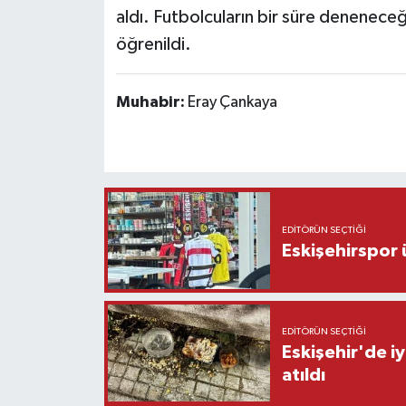
aldı. Futbolcuların bir süre deneneceğ
öğrenildi.
Muhabir:
Eray Çankaya
EDITÖRÜN SEÇTIĞI
Eskişehirspor ü
EDITÖRÜN SEÇTIĞI
Eskişehir'de iy
atıldı