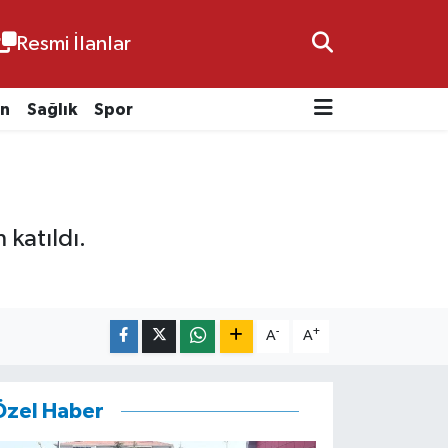
Resmi İlanlar
n
Sağlık
Spor
 katıldı.
-
+
A
A
Özel Haber