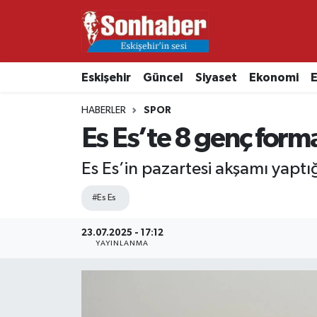
Dünya
Nöbetçi Eczaneler
Eskişehir
Güncel
Siyaset
Ekonomi
E
Eğitim
Hava Durumu
HABERLER
SPOR
Ekonomi
Namaz Vakitleri
Es Es’te 8 genç form
Güncel
Trafik Durumu
Es Es’in pazartesi akşamı yaptı
Kültür & Sanat
Süper Lig Puan Durumu ve Fikstür
#Es Es
Magazin
Tüm Manşetler
23.07.2025 - 17:12
YAYINLANMA
Resmi İlanlar
Son Dakika Haberleri
Sağlık
Haber Arşivi