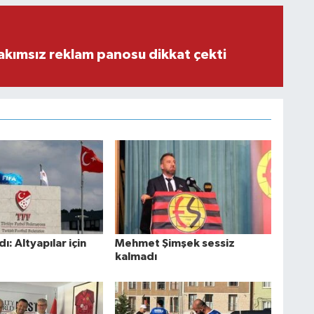
akımsız reklam panosu dikkat çekti
ı: Altyapılar için
Mehmet Şimşek sessiz
kalmadı