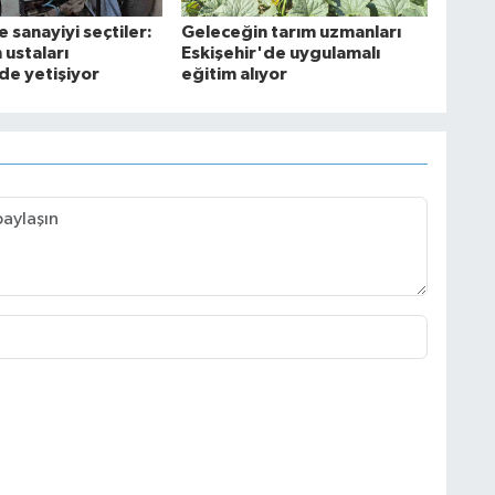
e sanayiyi seçtiler:
Geleceğin tarım uzmanları
 ustaları
Eskişehir'de uygulamalı
de yetişiyor
eğitim alıyor