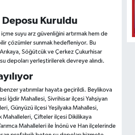
u Deposu Kuruldu
 içme suyu arz güvenliğini artırmak hem de
ebilir çözümler sunmak hedefleniyor. Bu
 Arıkaya, Söğütcük ve Çerkez Çukurhisar
su depoları yerleştirilerek devreye alındı.
ayılıyor
benzer yatırımlar hayata geçirildi. Beylikova
si İğdir Mahallesi, Sivrihisar ilçesi Yahşiyan
eri, Günyüzü ilçesi Yeşilyaka Mahallesi,
Mahalleleri, Çifteler ilçesi Dikilikaya
arımca Mahalleleri ile İnönü ve Han ilçelerinde
ışan prefabrik beton su depoları hizmete