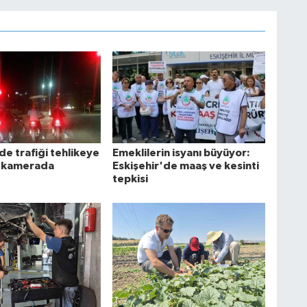
de trafiği tehlikeye
Emeklilerin isyanı büyüyor:
ş kamerada
Eskişehir'de maaş ve kesinti
tepkisi