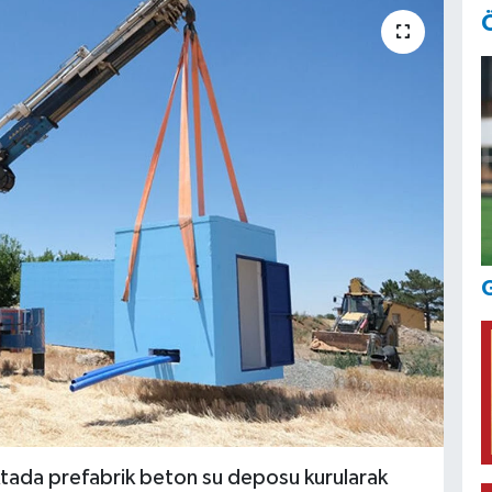
G
ktada prefabrik beton su deposu kurularak