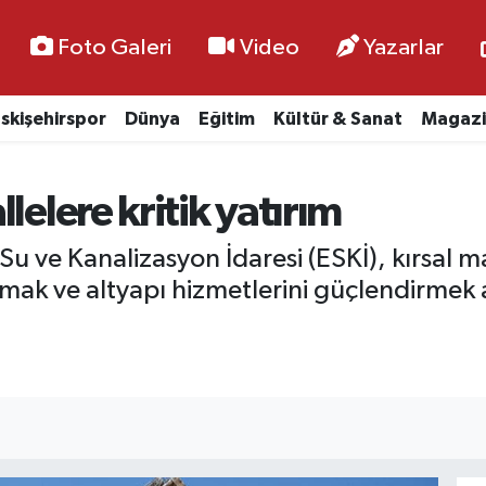
Foto Galeri
Video
Yazarlar
skişehirspor
Dünya
Eğitim
Kültür & Sanat
Magazi
lelere kritik yatırım
 Su ve Kanalizasyon İdaresi (ESKİ), kırsal 
amak ve altyapı hizmetlerini güçlendirmek 