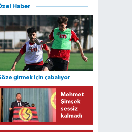
Özel Haber
öze girmek için çabalıyor
Mehmet
Şimşek
sessiz
kalmadı