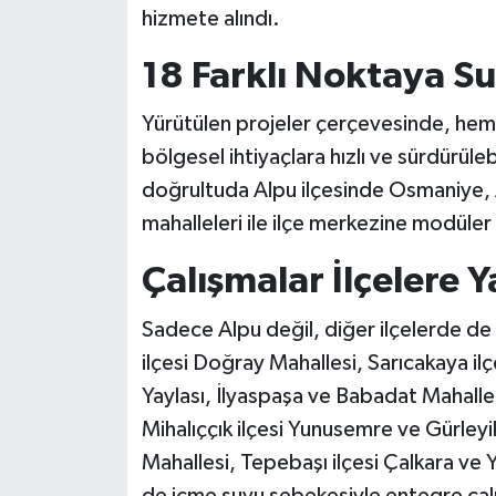
hizmete alındı.
18 Farklı Noktaya S
Yürütülen projeler çerçevesinde, hem
bölgesel ihtiyaçlara hızlı ve sürdürül
doğrultuda Alpu ilçesinde Osmaniye,
mahalleleri ile ilçe merkezine modüler 
Çalışmalar İlçelere Y
Sadece Alpu değil, diğer ilçelerde de 
ilçesi Doğray Mahallesi, Sarıcakaya ilçe
Yaylası, İlyaspaşa ve Babadat Mahallel
Mihalıççık ilçesi Yunusemre ve Gürleyik 
Mahallesi, Tepebaşı ilçesi Çalkara ve Y
de içme suyu şebekesiyle entegre çal