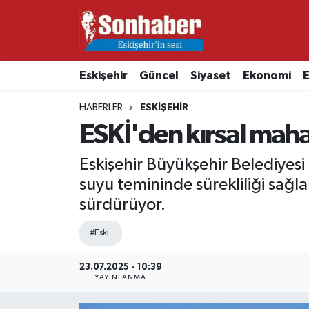
Dünya
Nöbetçi Eczaneler
Eskişehir
Güncel
Siyaset
Ekonomi
E
Eğitim
Hava Durumu
HABERLER
ESKIŞEHIR
Ekonomi
Namaz Vakitleri
ESKİ'den kırsal mahal
Güncel
Trafik Durumu
Eskişehir Büyükşehir Belediyesi
suyu temininde sürekliliği sağl
Kültür & Sanat
Süper Lig Puan Durumu ve Fikstür
sürdürüyor.
Magazin
Tüm Manşetler
#Eski
Resmi İlanlar
Son Dakika Haberleri
23.07.2025 - 10:39
YAYINLANMA
Sağlık
Haber Arşivi