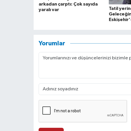
arkadan çarptı: Çok sayıda
Tatil yerin
yaralı var
Geleceğin
Eskişehir'
Yorumlar