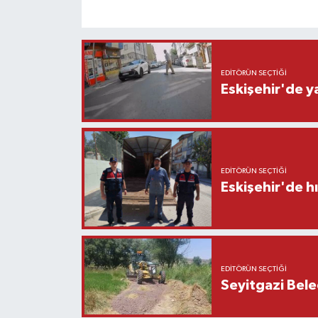
EDITÖRÜN SEÇTIĞI
Eskişehir'de y
EDITÖRÜN SEÇTIĞI
Eskişehir'de h
EDITÖRÜN SEÇTIĞI
Seyitgazi Beled