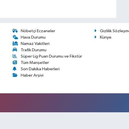
Nöbetçi Eczaneler
Gizlilik Sözleşm
Hava Durumu
Künye
Namaz Vakitleri
Trafik Durumu
Süper Lig Puan Durumu ve Fikstür
Tüm Manşetler
Son Dakika Haberleri
Haber Arşivi