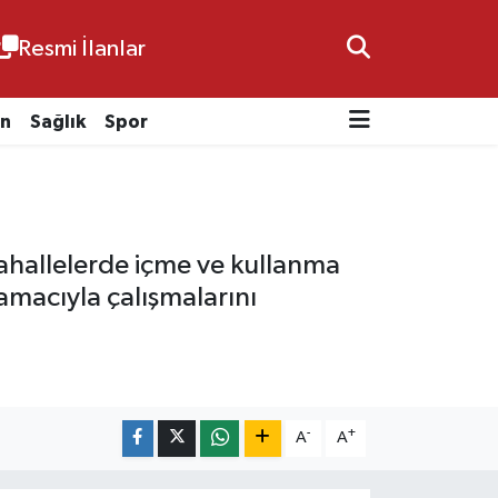
Resmi İlanlar
n
Sağlık
Spor
mahallelerde içme ve kullanma
amacıyla çalışmalarını
-
+
A
A