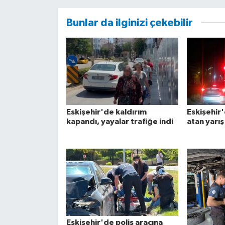
Bunlar da ilginizi çekebilir
Eskişehir'de kaldırım
Eskişehir'
kapandı, yayalar trafiğe indi
atan yarı
Eskişehir'de polis aracına