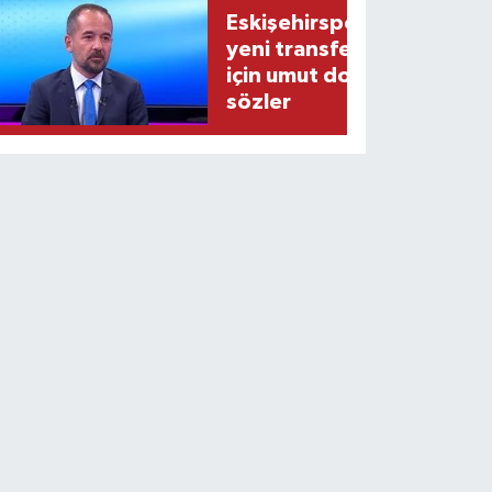
Eskişehirspor’un
yeni transferi
için umut dolu
sözler