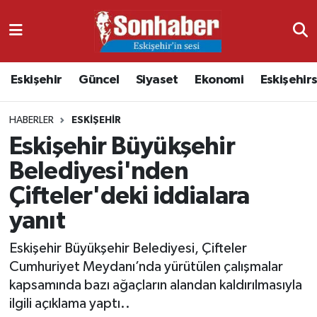
Dünya
Nöbetçi Eczaneler
Eskişehir
Güncel
Siyaset
Ekonomi
Eskişehir
Eğitim
Hava Durumu
HABERLER
ESKIŞEHIR
Ekonomi
Namaz Vakitleri
Eskişehir Büyükşehir
Güncel
Trafik Durumu
Belediyesi'nden
Çifteler'deki iddialara
Kültür & Sanat
Süper Lig Puan Durumu ve Fikstür
yanıt
Magazin
Tüm Manşetler
Eskişehir Büyükşehir Belediyesi, Çifteler
Cumhuriyet Meydanı’nda yürütülen çalışmalar
Resmi İlanlar
Son Dakika Haberleri
kapsamında bazı ağaçların alandan kaldırılmasıyla
ilgili açıklama yaptı..
Sağlık
Haber Arşivi