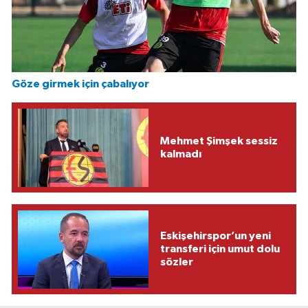
Göze girmek için çabalıyor
Mehmet Şimşek sessiz
kalmadı
Eskişehirspor’un yeni
transferi için umut dolu
sözler