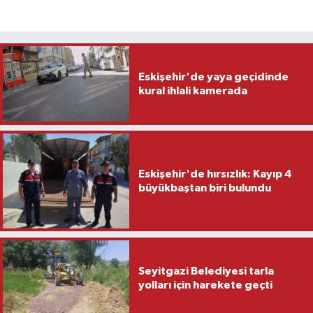
Eskişehir'de yaya geçidinde
kural ihlali kamerada
Eskişehir'de hırsızlık: Kayıp 4
büyükbaştan biri bulundu
Seyitgazi Belediyesi tarla
yolları için harekete geçti