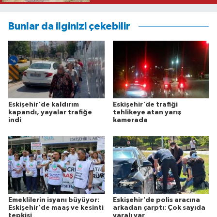
Bunlar da ilginizi çekebilir
Eskişehir'de kaldırım
Eskişehir'de trafiği
kapandı, yayalar trafiğe
tehlikeye atan yarış
indi
kamerada
Emeklilerin isyanı büyüyor:
Eskişehir'de polis aracına
Eskişehir'de maaş ve kesinti
arkadan çarptı: Çok sayıda
tepkisi
yaralı var