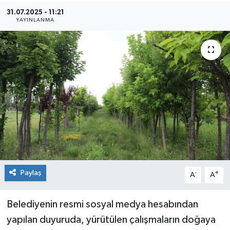
31.07.2025 - 11:21
Siyaset
YAYINLANMA
Spor
Paylaş
-
+
A
A
Belediyenin resmi sosyal medya hesabından
yapılan duyuruda, yürütülen çalışmaların doğaya