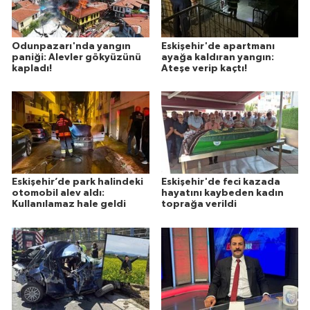
Odunpazarı'nda yangın
Eskişehir'de apartmanı
paniği: Alevler gökyüzünü
ayağa kaldıran yangın:
kapladı!
Ateşe verip kaçtı!
Eskişehir’de park halindeki
Eskişehir'de feci kazada
otomobil alev aldı:
hayatını kaybeden kadın
Kullanılamaz hale geldi
toprağa verildi