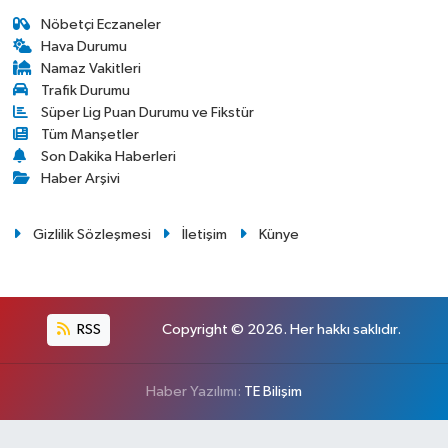
Nöbetçi Eczaneler
Hava Durumu
Namaz Vakitleri
Trafik Durumu
Süper Lig Puan Durumu ve Fikstür
Tüm Manşetler
Son Dakika Haberleri
Haber Arşivi
Gizlilik Sözleşmesi
İletişim
Künye
RSS
Copyright © 2026. Her hakkı saklıdır.
Haber Yazılımı:
TE Bilişim