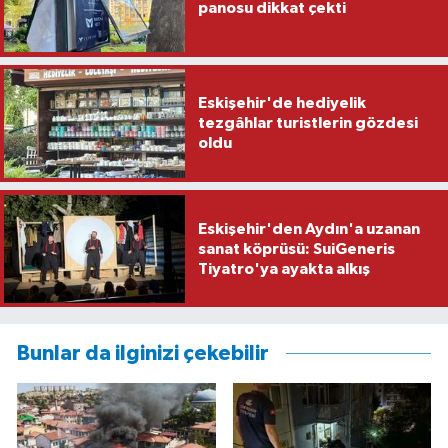
panosu dikkat çekti
Eskişehir'de hediyelik
tezgâhlar turistlerin gözdesi
oldu
Eskişehir'den Aydın'a uzanan
sanat köprüsü: SuiGeneris
Tiyatro'ya ayakta alkış
Bunlar da ilginizi çekebilir