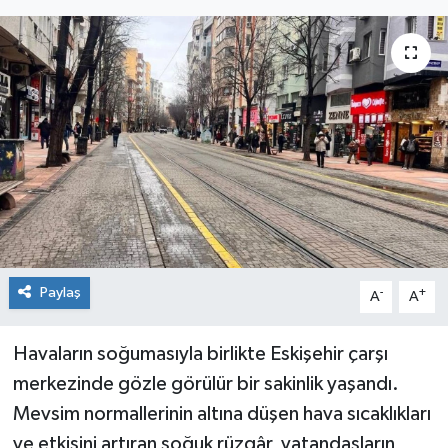
Siyaset
Spor
Paylaş
-
+
A
A
Havaların soğumasıyla birlikte Eskişehir çarşı
merkezinde gözle görülür bir sakinlik yaşandı.
Mevsim normallerinin altına düşen hava sıcaklıkları
ve etkisini artıran soğuk rüzgâr, vatandaşların