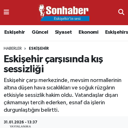
Dünya
Nöbetçi Eczaneler
Eskişehir
Güncel
Siyaset
Ekonomi
Eskişehir
Eğitim
Hava Durumu
HABERLER
ESKIŞEHIR
Ekonomi
Namaz Vakitleri
Eskişehir çarşısında kış
Güncel
Trafik Durumu
sessizliği
Kültür & Sanat
Süper Lig Puan Durumu ve Fikstür
Eskişehir çarşı merkezinde, mevsim normallerinin
altına düşen hava sıcaklıkları ve soğuk rüzgârın
Magazin
Tüm Manşetler
etkisiyle sessizlik hakim oldu. Vatandaşlar dışarı
çıkmamayı tercih ederken, esnaf da işlerin
Resmi İlanlar
Son Dakika Haberleri
durgunlaştığını belirtti.
31.01.2026 - 13:37
Sağlık
Haber Arşivi
YAYINLANMA