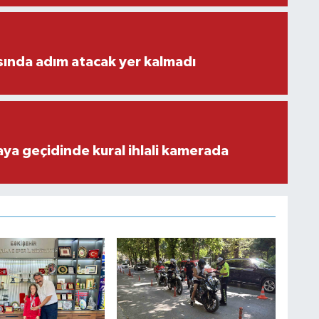
ısında adım atacak yer kalmadı
aya geçidinde kural ihlali kamerada