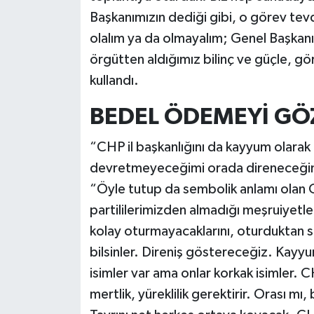
Başkanımızın dediği gibi, o görev tevd
olalım ya da olmayalım; Genel Başkanı
örgütten aldığımız bilinç ve güçle, gö
kullandı.
BEDEL ÖDEMEYİ GÖ
“CHP il başkanlığını da kayyum olarak 
devretmeyeceğimi orada direneceğimi
“Öyle tutup da sembolik anlamı olan C
partililerimizden almadığı meşruiyetl
kolay oturmayacaklarını, oturduktan s
bilsinler. Direniş göstereceğiz. Kayy
isimler var ama onlar korkak isimler.
mertlik, yüreklilik gerektirir. Orası mı,