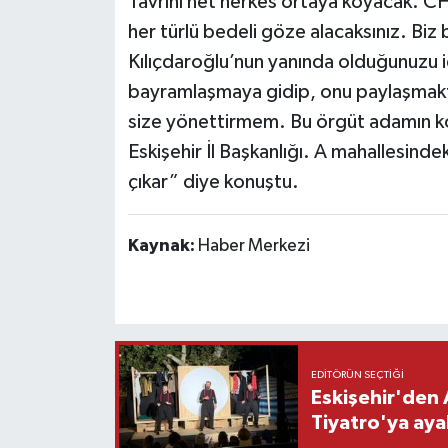
Tavrını net herkes ortaya koyacak. CH
her türlü bedeli göze alacaksınız. Biz
Kılıçdaroğlu’nun yanında olduğunuzu i
bayramlaşmaya gidip, onu paylaşmaktan
size yönettirmem. Bu örgüt adamın 
Eskişehir İl Başkanlığı. A mahallesind
çıkar” diye konuştu.
Kaynak:
Haber Merkezi
EDITÖRÜN SEÇTIĞI
Eskişehir'den 
Tiyatro'ya aya