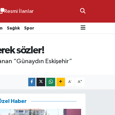
Resmi İlanlar
n
Sağlık
Spor
rek sözler!
nlanan “Günaydın Eskişehir”
-
+
A
A
Özel Haber