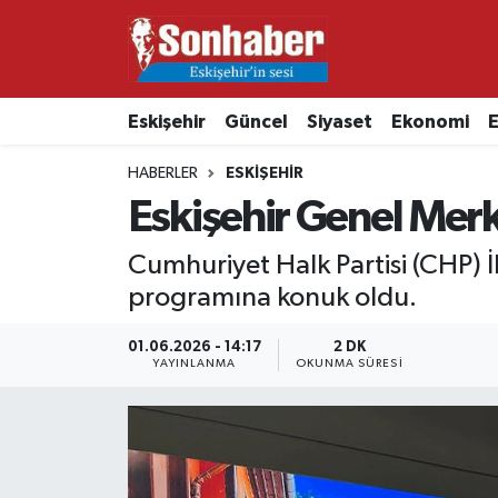
Dünya
Nöbetçi Eczaneler
Eskişehir
Güncel
Siyaset
Ekonomi
E
Eğitim
Hava Durumu
HABERLER
ESKIŞEHIR
Ekonomi
Namaz Vakitleri
Eskişehir Genel Mer
Güncel
Trafik Durumu
Cumhuriyet Halk Partisi (CHP) İ
programına konuk oldu.
Kültür & Sanat
Süper Lig Puan Durumu ve Fikstür
01.06.2026 - 14:17
2 DK
YAYINLANMA
OKUNMA SÜRESI
Magazin
Tüm Manşetler
Resmi İlanlar
Son Dakika Haberleri
Sağlık
Haber Arşivi