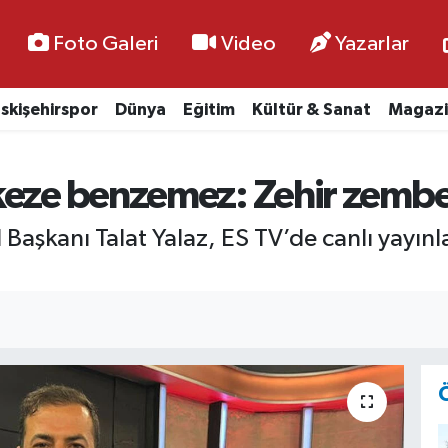
Foto Galeri
Video
Yazarlar
skişehirspor
Dünya
Eğitim
Kültür & Sanat
Magazi
keze benzemez: Zehir zembe
l Başkanı Talat Yalaz, ES TV’de canlı yayı