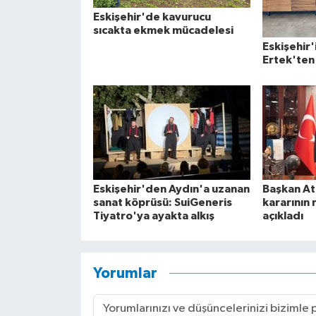
Eskişehir'de kavurucu
sıcakta ekmek mücadelesi
Eskişehir'
Ertek'ten 
Eskişehir'den Aydın'a uzanan
Başkan At
sanat köprüsü: SuiGeneris
kararının 
Tiyatro'ya ayakta alkış
açıkladı
Yorumlar