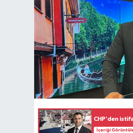
Siyaset
Spor
CHP'den istif
İçeriği Görüntül