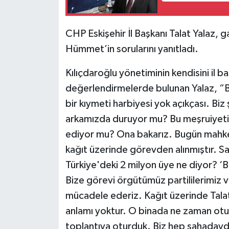
CHP Eskişehir İl Başkanı Talat Yalaz, 
Hümmet’in sorularını yanıtladı.
Kılıçdaroğlu yönetiminin kendisini il ba
değerlendirmelerde bulunan Yalaz, “B
bir kıymeti harbiyesi yok açıkçası. Biz
arkamızda duruyor mu? Bu meşruiyeti
ediyor mu? Ona bakarız. Bugün mahke
kağıt üzerinde görevden alınmıştır. Sa
Türkiye'deki 2 milyon üye ne diyor? ‘
Bize görevi örgütümüz partililerimiz ver
mücadele ederiz. Kağıt üzerinde Talat 
anlamı yoktur. O binada ne zaman ot
toplantıya oturduk. Biz hep sahadayd