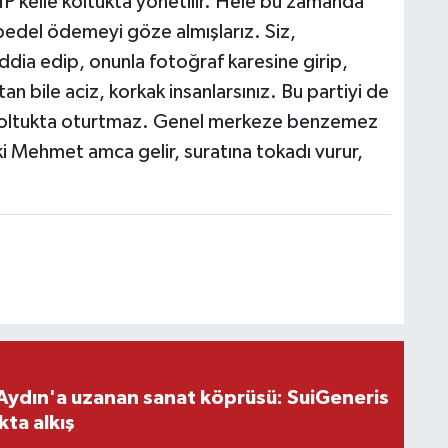
P kelle koltukta yönetilir. Hele bu zamanda
 bedel ödemeyi göze almışlarız. Siz,
ddia edip, onunla fotoğraf karesine girip,
 bile aciz, korkak insanlarsınız. Bu partiyi de
koltukta oturtmaz. Genel merkeze benzemez
eki Mehmet amca gelir, suratına tokadı vurur,
Aydın'a uzanan sanat köprüsü: SuiGeneris
kta alkış