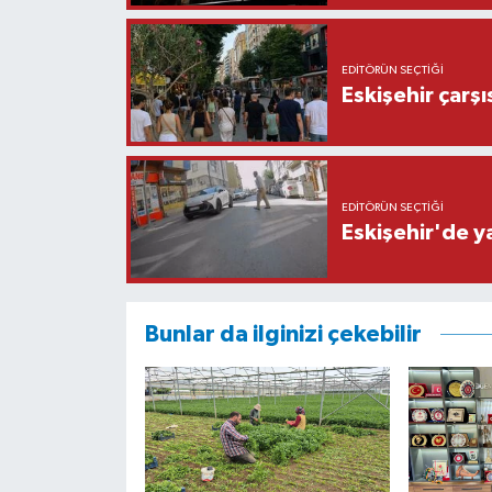
EDITÖRÜN SEÇTIĞI
Eskişehir çarş
EDITÖRÜN SEÇTIĞI
Eskişehir'de y
Bunlar da ilginizi çekebilir