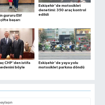
Eskişehir'de motosiklet
denetimi: 350 araç kontrol
edildi
in gururu Elif
çifte başarı
aç CHP'den istifa
Eskişehir'de yaya yolu
nedenini böyle
motosiklet parkına döndü