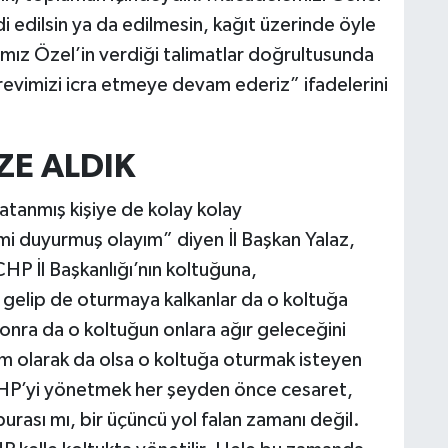
i edilsin ya da edilmesin, kağıt üzerinde öyle
mız Özel’in verdiği talimatlar doğrultusunda
revimizi icra etmeye devam ederiz” ifadelerini
ZE ALDIK
atanmış kişiye de kolay kolay
 duyurmuş olayım” diyen İl Başkan Yalaz,
HP İl Başkanlığı’nın koltuğuna,
e gelip de oturmaya kalkanlar da o koltuğa
onra da o koltuğun onlara ağır geleceğini
um olarak da olsa o koltuğa oturmak isteyen
 CHP’yi yönetmek her şeyden önce cesaret,
 burası mı, bir üçüncü yol falan zamanı değil.