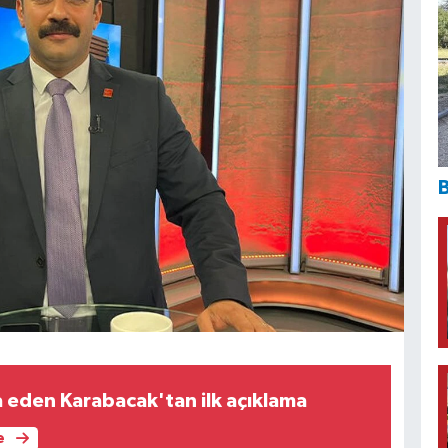
B
a eden Karabacak'tan ilk açıklama
e