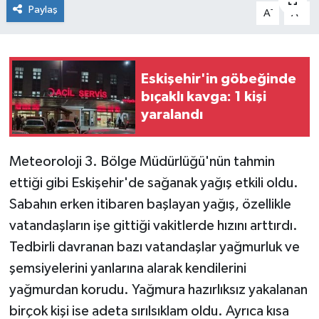
Paylaş
-
+
A
A
Siyaset
Spor
Eskişehir'in göbeğinde
bıçaklı kavga: 1 kişi
yaralandı
Meteoroloji 3. Bölge Müdürlüğü'nün tahmin
ettiği gibi Eskişehir'de sağanak yağış etkili oldu.
Sabahın erken itibaren başlayan yağış, özellikle
vatandaşların işe gittiği vakitlerde hızını arttırdı.
Tedbirli davranan bazı vatandaşlar yağmurluk ve
şemsiyelerini yanlarına alarak kendilerini
yağmurdan korudu. Yağmura hazırlıksız yakalanan
birçok kişi ise adeta sırılsıklam oldu. Ayrıca kısa