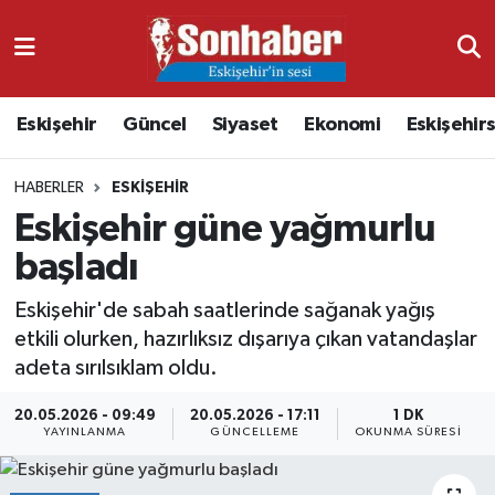
Dünya
Nöbetçi Eczaneler
Eskişehir
Güncel
Siyaset
Ekonomi
Eskişehir
Eğitim
Hava Durumu
HABERLER
ESKIŞEHIR
Ekonomi
Namaz Vakitleri
Eskişehir güne yağmurlu
Güncel
Trafik Durumu
başladı
Kültür & Sanat
Süper Lig Puan Durumu ve Fikstür
Eskişehir'de sabah saatlerinde sağanak yağış
etkili olurken, hazırlıksız dışarıya çıkan vatandaşlar
Magazin
Tüm Manşetler
adeta sırılsıklam oldu.
20.05.2026 - 09:49
20.05.2026 - 17:11
1 DK
Resmi İlanlar
Son Dakika Haberleri
YAYINLANMA
GÜNCELLEME
OKUNMA SÜRESI
Sağlık
Haber Arşivi