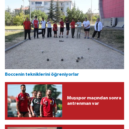
Boccenin tekniklerini öğreniyorlar
Muşspor maçından sonra
antrenman var