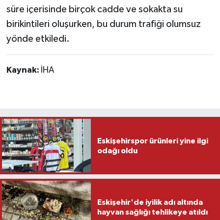
süre içerisinde birçok cadde ve sokakta su
birikintileri oluşurken, bu durum trafiği olumsuz
yönde etkiledi.
Kaynak:
İHA
Eskişehirspor ürünleri yine ilgi
odağı oldu
Eskişehir'de iyilik adı altında
hayvan sağlığı tehlikeye atıldı