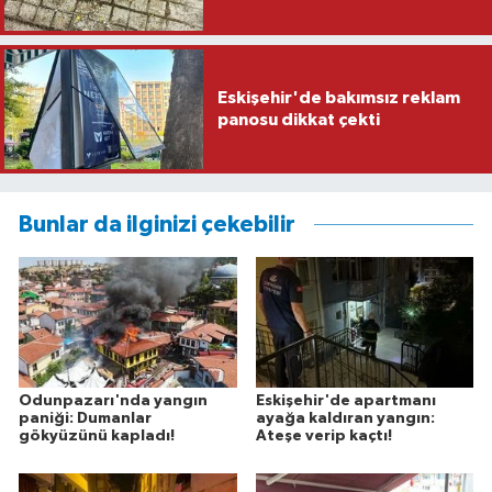
Eskişehir'de bakımsız reklam
panosu dikkat çekti
Bunlar da ilginizi çekebilir
Odunpazarı'nda yangın
Eskişehir'de apartmanı
paniği: Dumanlar
ayağa kaldıran yangın:
gökyüzünü kapladı!
Ateşe verip kaçtı!