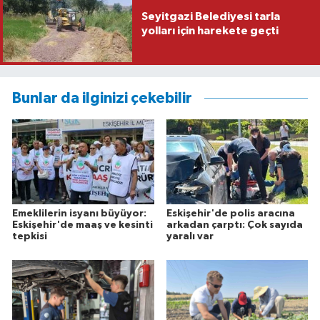
Seyitgazi Belediyesi tarla
yolları için harekete geçti
Bunlar da ilginizi çekebilir
Emeklilerin isyanı büyüyor:
Eskişehir'de polis aracına
Eskişehir'de maaş ve kesinti
arkadan çarptı: Çok sayıda
tepkisi
yaralı var