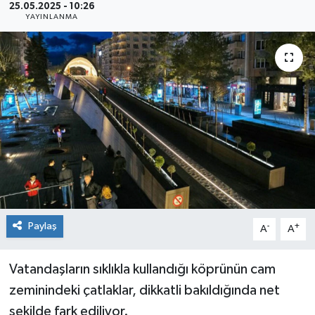
25.05.2025 - 10:26
YAYINLANMA
Siyaset
Spor
Paylaş
-
+
A
A
Vatandaşların sıklıkla kullandığı köprünün cam
zeminindeki çatlaklar, dikkatli bakıldığında net
şekilde fark ediliyor.