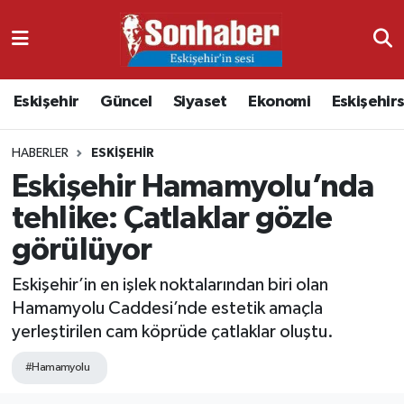
Dünya
Nöbetçi Eczaneler
Eskişehir
Güncel
Siyaset
Ekonomi
Eskişehir
Eğitim
Hava Durumu
HABERLER
ESKIŞEHIR
Ekonomi
Namaz Vakitleri
Eskişehir Hamamyolu’nda
Güncel
Trafik Durumu
tehlike: Çatlaklar gözle
görülüyor
Kültür & Sanat
Süper Lig Puan Durumu ve Fikstür
Eskişehir’in en işlek noktalarından biri olan
Magazin
Tüm Manşetler
Hamamyolu Caddesi’nde estetik amaçla
yerleştirilen cam köprüde çatlaklar oluştu.
Resmi İlanlar
Son Dakika Haberleri
#Hamamyolu
Sağlık
Haber Arşivi