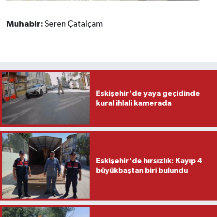
Muhabir:
Seren Çatalçam
Eskişehir'de yaya geçidinde
kural ihlali kamerada
Eskişehir'de hırsızlık: Kayıp 4
büyükbaştan biri bulundu