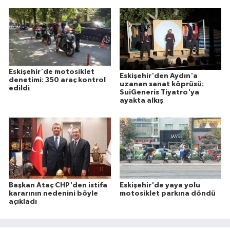
Eskişehir'de motosiklet
Eskişehir'den Aydın'a
denetimi: 350 araç kontrol
uzanan sanat köprüsü:
edildi
SuiGeneris Tiyatro'ya
ayakta alkış
Başkan Ataç CHP'den istifa
Eskişehir'de yaya yolu
kararının nedenini böyle
motosiklet parkına döndü
açıkladı