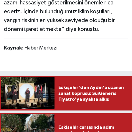
azami hassasiyet gösterilmesini önemle rica
ederiz. İçinde bulunduğumuz iklim koşulları,
yangın riskinin en yüksek seviyede olduğu bir
dönemi işaret etmekte” diye konuştu.
Kaynak:
Haber Merkezi
Eskişehir'den Aydın'a uzanan
sanat köprüsü: SuiGeneris
Tiyatro'ya ayakta alkış
Eskişehir çarşısında adım