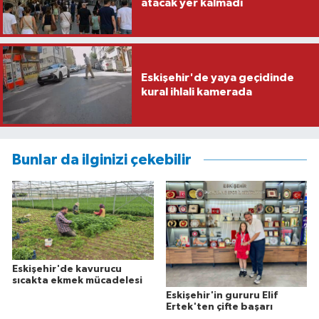
atacak yer kalmadı
Eskişehir'de yaya geçidinde
kural ihlali kamerada
Bunlar da ilginizi çekebilir
Eskişehir'de kavurucu
sıcakta ekmek mücadelesi
Eskişehir'in gururu Elif
Ertek'ten çifte başarı