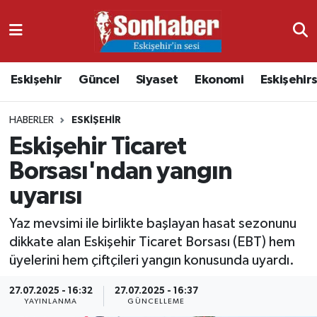
Dünya
Nöbetçi Eczaneler
Eskişehir
Güncel
Siyaset
Ekonomi
Eskişehir
Eğitim
Hava Durumu
HABERLER
ESKIŞEHIR
Ekonomi
Namaz Vakitleri
Eskişehir Ticaret
Güncel
Trafik Durumu
Borsası'ndan yangın
uyarısı
Kültür & Sanat
Süper Lig Puan Durumu ve Fikstür
Yaz mevsimi ile birlikte başlayan hasat sezonunu
Magazin
Tüm Manşetler
dikkate alan Eskişehir Ticaret Borsası (EBT) hem
üyelerini hem çiftçileri yangın konusunda uyardı.
Resmi İlanlar
Son Dakika Haberleri
27.07.2025 - 16:32
27.07.2025 - 16:37
YAYINLANMA
GÜNCELLEME
Sağlık
Haber Arşivi