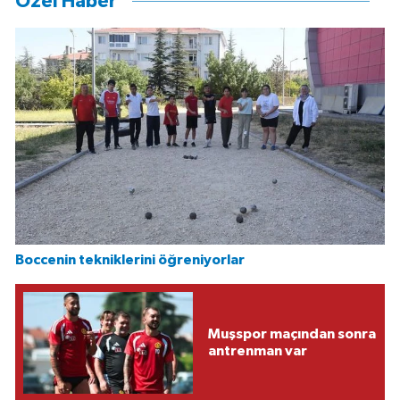
Özel Haber
Boccenin tekniklerini öğreniyorlar
Muşspor maçından sonra
antrenman var