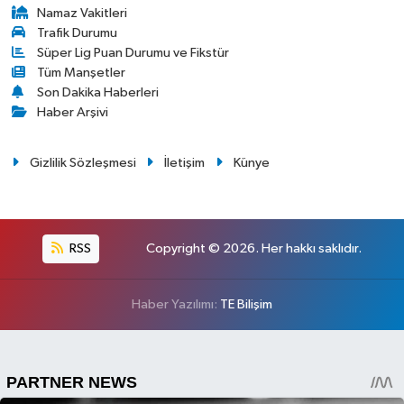
Namaz Vakitleri
Trafik Durumu
Süper Lig Puan Durumu ve Fikstür
Tüm Manşetler
Son Dakika Haberleri
Haber Arşivi
Gizlilik Sözleşmesi
İletişim
Künye
RSS
Copyright © 2026. Her hakkı saklıdır.
Haber Yazılımı:
TE Bilişim