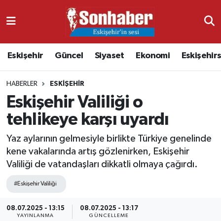
Dünya
Nöbetçi Eczaneler
Eskişehir
Güncel
Siyaset
Ekonomi
Eskişehir
Eğitim
Hava Durumu
HABERLER
ESKIŞEHIR
Ekonomi
Namaz Vakitleri
Eskişehir Valiliği o
Güncel
Trafik Durumu
tehlikeye karşı uyardı
Kültür & Sanat
Süper Lig Puan Durumu ve Fikstür
Yaz aylarının gelmesiyle birlikte Türkiye genelinde
kene vakalarında artış gözlenirken, Eskişehir
Magazin
Tüm Manşetler
Valiliği de vatandaşları dikkatli olmaya çağırdı.
#Eskişehir Valiliği
Resmi İlanlar
Son Dakika Haberleri
08.07.2025 - 13:15
08.07.2025 - 13:17
Sağlık
Haber Arşivi
YAYINLANMA
GÜNCELLEME