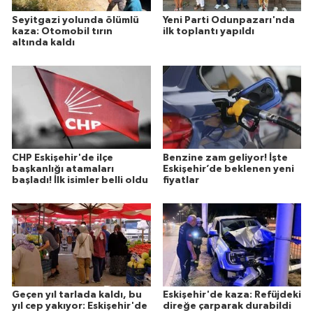
Seyitgazi yolunda ölümlü
Yeni Parti Odunpazarı'nda
kaza: Otomobil tırın
ilk toplantı yapıldı
altında kaldı
CHP Eskişehir'de ilçe
Benzine zam geliyor! İşte
başkanlığı atamaları
Eskişehir’de beklenen yeni
başladı! İlk isimler belli oldu
fiyatlar
Geçen yıl tarlada kaldı, bu
Eskişehir'de kaza: Refüjdeki
yıl cep yakıyor: Eskişehir'de
direğe çarparak durabildi