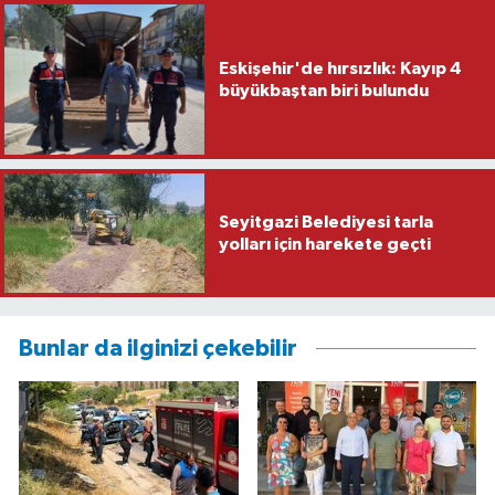
Eskişehir'de hırsızlık: Kayıp 4
büyükbaştan biri bulundu
Seyitgazi Belediyesi tarla
yolları için harekete geçti
Bunlar da ilginizi çekebilir