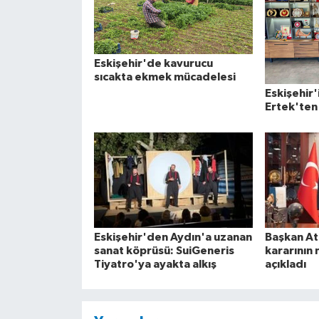
Eskişehir'de kavurucu
sıcakta ekmek mücadelesi
Eskişehir'
Ertek'ten 
Eskişehir'den Aydın'a uzanan
Başkan At
sanat köprüsü: SuiGeneris
kararının 
Tiyatro'ya ayakta alkış
açıkladı