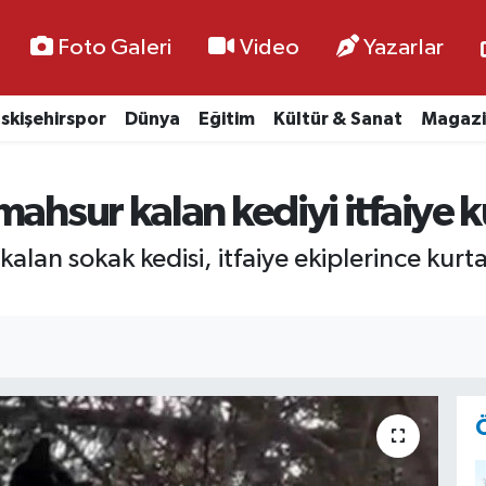
Foto Galeri
Video
Yazarlar
skişehirspor
Dünya
Eğitim
Kültür & Sanat
Magazi
ahsur kalan kediyi itfaiye k
kalan sokak kedisi, itfaiye ekiplerince kur