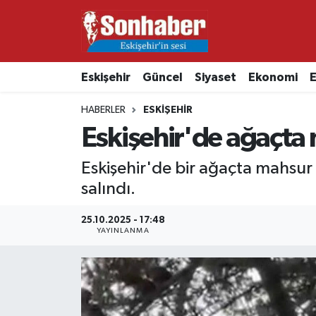
Dünya
Nöbetçi Eczaneler
Eskişehir
Güncel
Siyaset
Ekonomi
E
Eğitim
Hava Durumu
HABERLER
ESKIŞEHIR
Ekonomi
Namaz Vakitleri
Eskişehir'de ağaçta m
Güncel
Trafik Durumu
Eskişehir'de bir ağaçta mahsur 
salındı.
Kültür & Sanat
Süper Lig Puan Durumu ve Fikstür
25.10.2025 - 17:48
YAYINLANMA
Magazin
Tüm Manşetler
Resmi İlanlar
Son Dakika Haberleri
Sağlık
Haber Arşivi