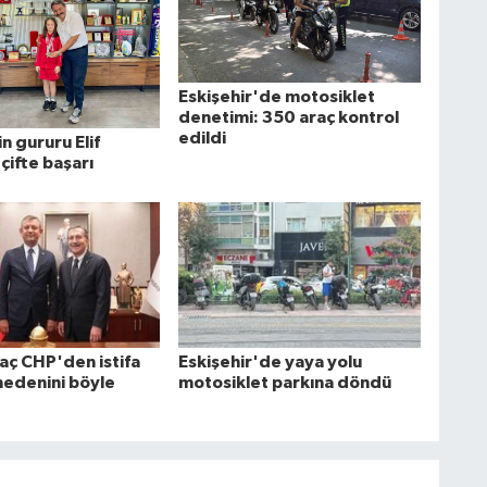
Eskişehir'de motosiklet
denetimi: 350 araç kontrol
edildi
in gururu Elif
çifte başarı
aç CHP'den istifa
Eskişehir'de yaya yolu
nedenini böyle
motosiklet parkına döndü