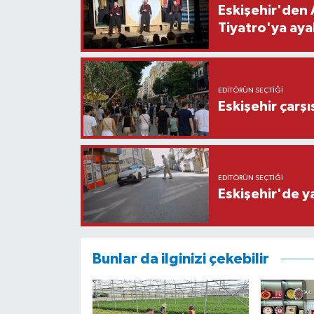
Eskişehir'den 
Tiyatro'ya aya
EDITÖRÜN SEÇTIĞI
Eskişehir çarş
EDITÖRÜN SEÇTIĞI
Eskişehir'de y
Bunlar da ilginizi çekebilir