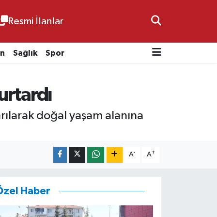
Resmi İlanlar
n
Sağlık
Spor
urtardı
tarılarak doğal yaşam alanına
-
+
A
A
Özel Haber