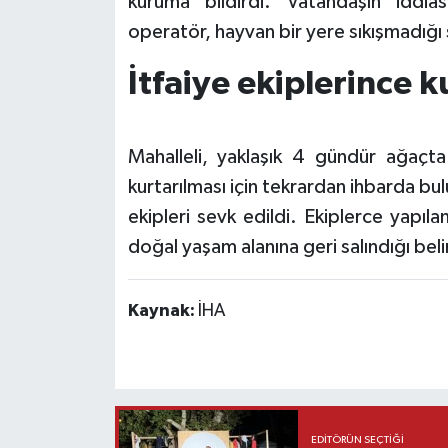
kuruma bildirdi. Vatandaşın iddia
operatör, hayvan bir yere sıkışmadığı
İtfaiye ekiplerince k
Mahalleli, yaklaşık 4 gündür ağaçta
kurtarılması için tekrardan ihbarda bul
ekipleri sevk edildi. Ekiplerce yapıl
doğal yaşam alanına geri salındığı belir
Kaynak:
İHA
EDITÖRÜN SEÇTIĞI