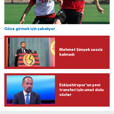
Göze girmek için çabalıyor
Mehmet Şimşek sessiz
kalmadı
Eskişehirspor’un yeni
transferi için umut dolu
sözler