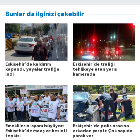
Bunlar da ilginizi çekebilir
Eskişehir'de kaldırım
Eskişehir'de trafiği
kapandı, yayalar trafiğe
tehlikeye atan yarış
indi
kamerada
Emeklilerin isyanı büyüyor:
Eskişehir'de polis aracına
Eskişehir'de maaş ve kesinti
arkadan çarptı: Çok sayıda
tepkisi
yaralı var