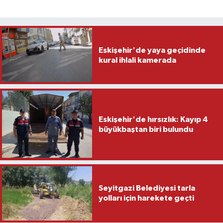
Eskişehir'de yaya geçidinde
kural ihlali kamerada
Eskişehir'de hırsızlık: Kayıp 4
büyükbaştan biri bulundu
Seyitgazi Belediyesi tarla
yolları için harekete geçti