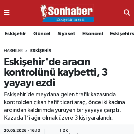
Dünya
Nöbetçi Eczaneler
Eskişehir
Güncel
Siyaset
Ekonomi
Eskişehir
Eğitim
Hava Durumu
HABERLER
ESKIŞEHIR
Ekonomi
Namaz Vakitleri
Eskişehir'de aracın
Güncel
Trafik Durumu
kontrolünü kaybetti, 3
yayayı ezdi
Kültür & Sanat
Süper Lig Puan Durumu ve Fikstür
Eskişehir’de meydana gelen trafik kazasında
Magazin
Tüm Manşetler
kontrolden çıkan hafif ticari araç, önce iki kadına
ardından kaldırımda yürüyen bir yayaya çarptı.
Resmi İlanlar
Son Dakika Haberleri
Kazada 1’i ağır olmak üzere 3 kişi yaralandı.
Sağlık
Haber Arşivi
20.05.2026 - 16:13
1 DK