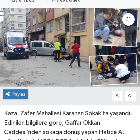
YAYINLANMA
OKUNMA SÜRESI
Siyaset
Spor
Paylaş
-
+
A
A
Kaza, Zafer Mahallesi Karahan Sokak’ta yaşandı.
Edinilen bilgilere göre, Gaffar Okkan
Caddesi’nden sokağa dönüş yapan Hatice A.