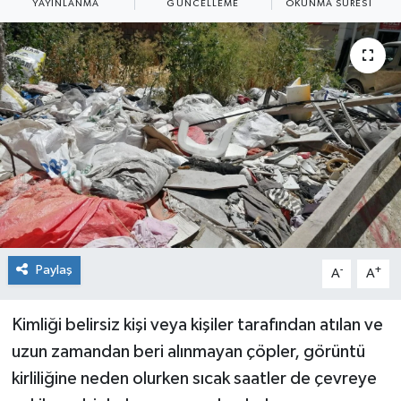
YAYINLANMA
GÜNCELLEME
OKUNMA SÜRESI
Siyaset
Spor
Paylaş
-
+
A
A
Kimliği belirsiz kişi veya kişiler tarafından atılan ve
uzun zamandan beri alınmayan çöpler, görüntü
kirliliğine neden olurken sıcak saatler de çevreye