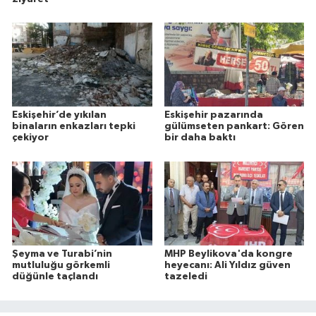
Eskişehir’de yıkılan
Eskişehir pazarında
binaların enkazları tepki
gülümseten pankart: Gören
çekiyor
bir daha baktı
Şeyma ve Turabi’nin
MHP Beylikova'da kongre
mutluluğu görkemli
heyecanı: Ali Yıldız güven
düğünle taçlandı
tazeledi