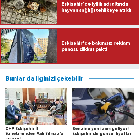
Eskişehir'de iyilik adı altında
hayvan sağlığı tehlikeye atıldı
Eskişehir'de bakımsız reklam
panosu dikkat çekti
Bunlar da ilginizi çekebilir
CHP Eskişehir İl
Benzine yeni zam geliyor!
Yönetiminden Vali Yılmaz’a
Eskişehir’de güncel fiyatlar
ziyaret