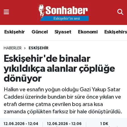
Dünya
Nöbetçi Eczaneler
Eskişehir
Güncel
Siyaset
Ekonomi
Eskişehir
Eğitim
Hava Durumu
HABERLER
ESKIŞEHIR
Ekonomi
Namaz Vakitleri
Eskişehir'de binalar
Güncel
Trafik Durumu
yıkıldıkça alanlar çöplüğe
dönüyor
Kültür & Sanat
Süper Lig Puan Durumu ve Fikstür
Halkın ve esnafın yoğun olduğu Gazi Yakup Satar
Magazin
Tüm Manşetler
Caddesi üzerinde bundan bir süre önce yıkılan ve
etrafı derme çatma çevrilen boş arsa kısa
Resmi İlanlar
Son Dakika Haberleri
zamanda çöplükten farksız bir hale dönüştürüldü.
Sağlık
Haber Arşivi
12.06.2026 - 12:04
12.06.2026 - 12:06
1 DK