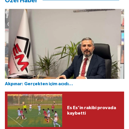
Özel Haber
Akpınar: Gerçekten içim acıdı…
Es Es’in rakibi provada
kaybetti