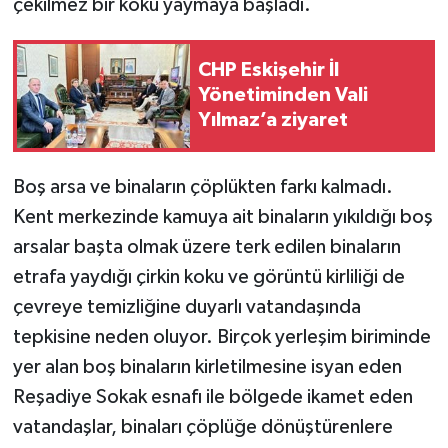
çekilmez bir koku yaymaya başladı.
CHP Eskişehir İl
Yönetiminden Vali
Yılmaz’a ziyaret
Boş arsa ve binaların çöplükten farkı kalmadı.
Kent merkezinde kamuya ait binaların yıkıldığı boş
arsalar başta olmak üzere terk edilen binaların
etrafa yaydığı çirkin koku ve görüntü kirliliği de
çevreye temizliğine duyarlı vatandaşında
tepkisine neden oluyor. Birçok yerleşim biriminde
yer alan boş binaların kirletilmesine isyan eden
Reşadiye Sokak esnafı ile bölgede ikamet eden
vatandaşlar, binaları çöplüğe dönüştürenlere