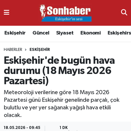
Dünya
Nöbetçi Eczaneler
Eskişehir
Güncel
Siyaset
Ekonomi
Eskişehir
Eğitim
Hava Durumu
HABERLER
ESKIŞEHIR
Ekonomi
Namaz Vakitleri
Eskişehir'de bugün hava
Güncel
Trafik Durumu
durumu (18 Mayıs 2026
Pazartesi)
Kültür & Sanat
Süper Lig Puan Durumu ve Fikstür
Meteoroloji verilerine göre 18 Mayıs 2026
Magazin
Tüm Manşetler
Pazartesi günü Eskişehir genelinde parçalı, çok
bulutlu ve yer yer sağanak yağışlı hava etkili
Resmi İlanlar
Son Dakika Haberleri
olacak.
Sağlık
Haber Arşivi
18.05.2026 - 09:45
1 DK