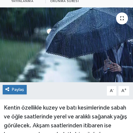
YAYINLANMA
OKUNMA SÜRESI
Siyaset
Spor
Paylaş
-
+
A
A
Kentin özellikle kuzey ve batı kesimlerinde sabah
ve öğle saatlerinde yerel ve aralıklı sağanak yağış
görülecek. Akşam saatlerinden itibaren ise