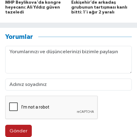
MHP Beylikova'da kongre
Eskişehir’de arkadaş
heyecanı: Ali Yıldız güven
grubunun tartışması kanlı
tazeledi
bitti: 1’i ağır 2 yaralı
Yorumlar
Gönder