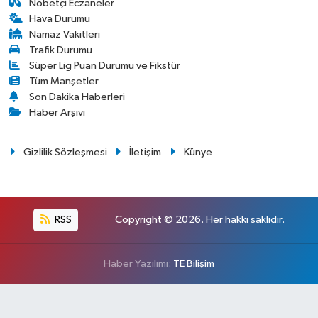
Nöbetçi Eczaneler
Hava Durumu
Namaz Vakitleri
Trafik Durumu
Süper Lig Puan Durumu ve Fikstür
Tüm Manşetler
Son Dakika Haberleri
Haber Arşivi
Gizlilik Sözleşmesi
İletişim
Künye
RSS
Copyright © 2026. Her hakkı saklıdır.
Haber Yazılımı:
TE Bilişim