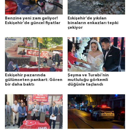
Benzine yeni zam geliyor!
Eskişehir’de yıkılan
Eskişehir’de güncel fiyatlar
binaların enkazları tepki
çekiyor
Eskişehir pazarında
Şeyma ve Turabi’nin
gülümseten pankart: Gören
mutluluğu görkemli
bir daha baktı
düğünle taçlandı