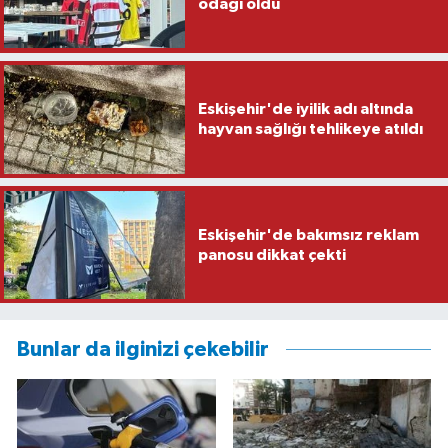
odağı oldu
Eskişehir'de iyilik adı altında
hayvan sağlığı tehlikeye atıldı
Eskişehir'de bakımsız reklam
panosu dikkat çekti
Bunlar da ilginizi çekebilir