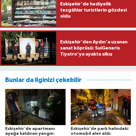
Eskişehir'de hediyelik
tezgâhlar turistlerin gözdesi
oldu
Eskişehir'den Aydın'a uzanan
sanat köprüsü: SuiGeneris
Tiyatro'ya ayakta alkış
Bunlar da ilginizi çekebilir
Eskişehir'de apartmanı
Eskişehir’de park halindeki
ayağa kaldıran yangın:
otomobil alev aldı: