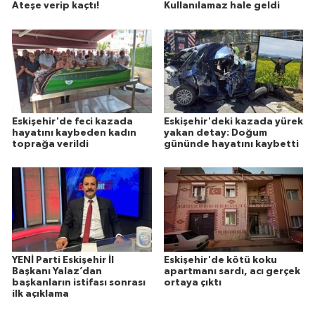
Ateşe verip kaçtı!
Kullanılamaz hale geldi
Eskişehir'de feci kazada
Eskişehir'deki kazada yürek
hayatını kaybeden kadın
yakan detay: Doğum
toprağa verildi
gününde hayatını kaybetti
YENİ Parti Eskişehir İl
Eskişehir'de kötü koku
Başkanı Yalaz’dan
apartmanı sardı, acı gerçek
başkanların istifası sonrası
ortaya çıktı
ilk açıklama