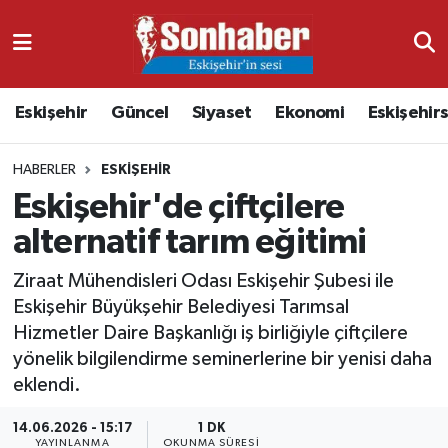
Dünya
Nöbetçi Eczaneler
Eskişehir
Güncel
Siyaset
Ekonomi
Eskişehir
Eğitim
Hava Durumu
HABERLER
ESKIŞEHIR
Ekonomi
Namaz Vakitleri
Eskişehir'de çiftçilere
Güncel
Trafik Durumu
alternatif tarım eğitimi
Kültür & Sanat
Süper Lig Puan Durumu ve Fikstür
Ziraat Mühendisleri Odası Eskişehir Şubesi ile
Eskişehir Büyükşehir Belediyesi Tarımsal
Magazin
Tüm Manşetler
Hizmetler Daire Başkanlığı iş birliğiyle çiftçilere
yönelik bilgilendirme seminerlerine bir yenisi daha
Resmi İlanlar
Son Dakika Haberleri
eklendi.
14.06.2026 - 15:17
1 DK
Sağlık
Haber Arşivi
YAYINLANMA
OKUNMA SÜRESI