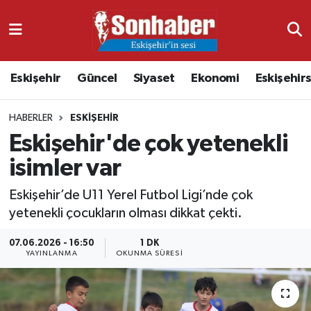
Dünya
Nöbetçi Eczaneler
Eskişehir
Güncel
Siyaset
Ekonomi
Eskişehir
Eğitim
Hava Durumu
HABERLER
ESKIŞEHIR
Ekonomi
Namaz Vakitleri
Eskişehir'de çok yetenekli
Güncel
Trafik Durumu
isimler var
Kültür & Sanat
Süper Lig Puan Durumu ve Fikstür
Eskişehir’de U11 Yerel Futbol Ligi’nde çok
yetenekli çocukların olması dikkat çekti.
Magazin
Tüm Manşetler
07.06.2026 - 16:50
1 DK
YAYINLANMA
OKUNMA SÜRESI
Resmi İlanlar
Son Dakika Haberleri
Sağlık
Haber Arşivi