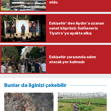
oldu
Eskişehir'den Aydın'a uzanan
sanat köprüsü: SuiGeneris
Tiyatro'ya ayakta alkış
Eskişehir çarşısında adım
atacak yer kalmadı
Bunlar da ilginizi çekebilir