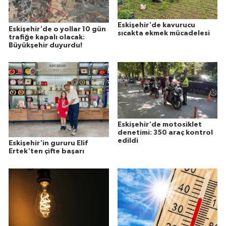
Eskişehir'de kavurucu
Eskişehir'de o yollar 10 gün
sıcakta ekmek mücadelesi
trafiğe kapalı olacak:
Büyükşehir duyurdu!
Eskişehir'de motosiklet
denetimi: 350 araç kontrol
edildi
Eskişehir'in gururu Elif
Ertek'ten çifte başarı