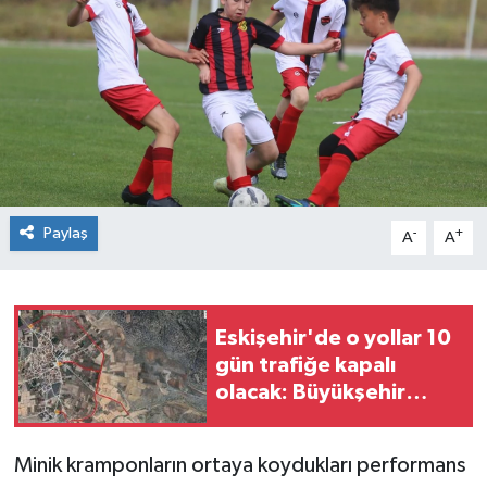
Siyaset
Spor
Paylaş
-
+
A
A
Eskişehir'de o yollar 10
gün trafiğe kapalı
olacak: Büyükşehir
duyurdu!
Minik kramponların ortaya koydukları performans