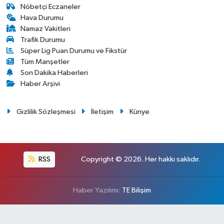
Nöbetçi Eczaneler
Hava Durumu
Namaz Vakitleri
Trafik Durumu
Süper Lig Puan Durumu ve Fikstür
Tüm Manşetler
Son Dakika Haberleri
Haber Arşivi
Gizlilik Sözleşmesi
İletişim
Künye
RSS
Copyright © 2026. Her hakkı saklıdır.
Haber Yazılımı:
TE Bilişim