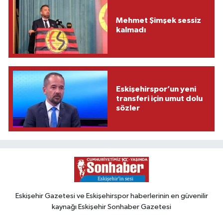
Mehmet Şimşek sessiz
kalmadı
Eskişehirspor’un yeni
transferi için umut dolu
sözler
Eskişehir Gazetesi ve Eskişehirspor haberlerinin en güvenilir
kaynağı Eskişehir Sonhaber Gazetesi