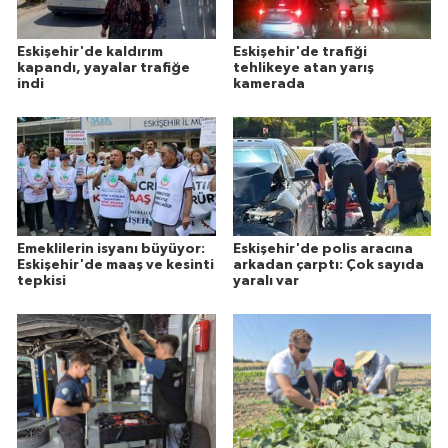
Eskişehir'de kaldırım
Eskişehir'de trafiği
kapandı, yayalar trafiğe
tehlikeye atan yarış
indi
kamerada
Emeklilerin isyanı büyüyor:
Eskişehir'de polis aracına
Eskişehir'de maaş ve kesinti
arkadan çarptı: Çok sayıda
tepkisi
yaralı var