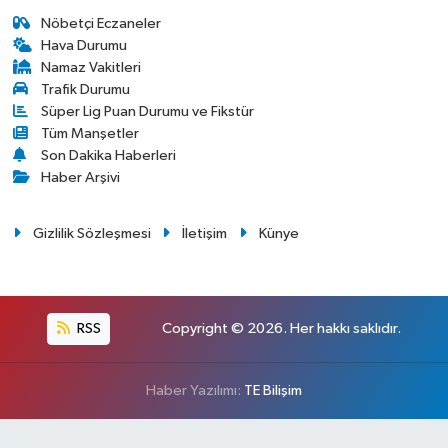
Nöbetçi Eczaneler
Hava Durumu
Namaz Vakitleri
Trafik Durumu
Süper Lig Puan Durumu ve Fikstür
Tüm Manşetler
Son Dakika Haberleri
Haber Arşivi
Gizlilik Sözleşmesi
İletişim
Künye
RSS
Copyright © 2026. Her hakkı saklıdır.
Haber Yazılımı:
TE Bilişim