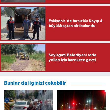
Eskişehir'de hırsızlık: Kayıp 4
büyükbaştan biri bulundu
Seyitgazi Belediyesi tarla
yolları için harekete geçti
Bunlar da ilginizi çekebilir