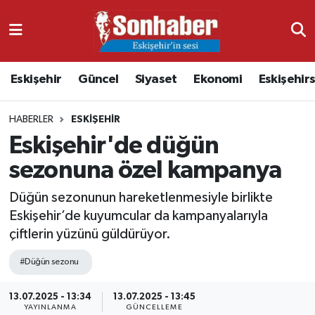
Dünya
Nöbetçi Eczaneler
Eskişehir
Güncel
Siyaset
Ekonomi
Eskişehir
Eğitim
Hava Durumu
HABERLER
ESKIŞEHIR
Ekonomi
Namaz Vakitleri
Eskişehir'de düğün
Güncel
Trafik Durumu
sezonuna özel kampanya
Kültür & Sanat
Süper Lig Puan Durumu ve Fikstür
Düğün sezonunun hareketlenmesiyle birlikte
Eskişehir’de kuyumcular da kampanyalarıyla
Magazin
Tüm Manşetler
çiftlerin yüzünü güldürüyor.
#Düğün sezonu
Resmi İlanlar
Son Dakika Haberleri
13.07.2025 - 13:34
13.07.2025 - 13:45
Sağlık
Haber Arşivi
YAYINLANMA
GÜNCELLEME