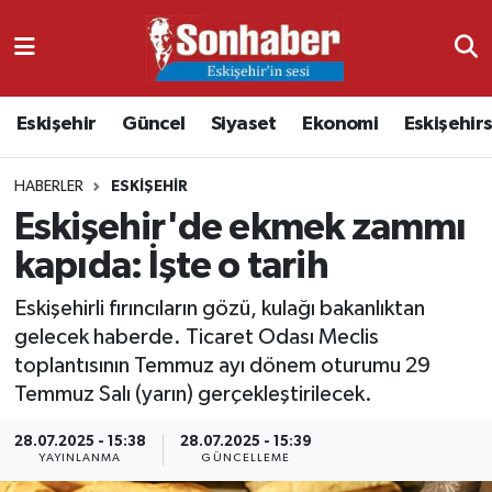
Dünya
Nöbetçi Eczaneler
Eskişehir
Güncel
Siyaset
Ekonomi
Eskişehir
Eğitim
Hava Durumu
HABERLER
ESKIŞEHIR
Ekonomi
Namaz Vakitleri
Eskişehir'de ekmek zammı
Güncel
Trafik Durumu
kapıda: İşte o tarih
Kültür & Sanat
Süper Lig Puan Durumu ve Fikstür
Eskişehirli fırıncıların gözü, kulağı bakanlıktan
gelecek haberde. Ticaret Odası Meclis
Magazin
Tüm Manşetler
toplantısının Temmuz ayı dönem oturumu 29
Temmuz Salı (yarın) gerçekleştirilecek.
Resmi İlanlar
Son Dakika Haberleri
28.07.2025 - 15:38
28.07.2025 - 15:39
YAYINLANMA
GÜNCELLEME
Sağlık
Haber Arşivi