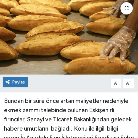
Siyaset
Spor
Paylaş
-
+
A
A
Bundan bir süre önce artan maliyetler nedeniyle
ekmek zammı talebinde bulunan Eskişehirli
fırıncılar, Sanayi ve Ticaret Bakanlığından gelecek
habere umutlarını bağladı. Konu ile ilgili bilgi
veren İç Anadolu Fırın İşletmecileri Sendikası Şube