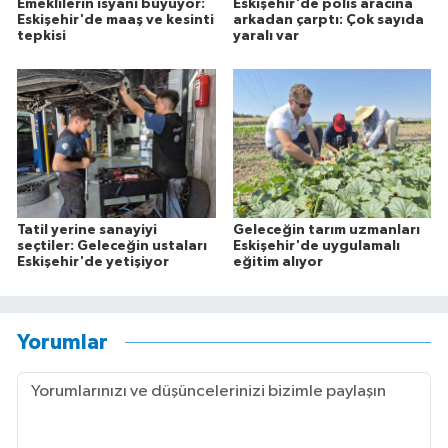
Emeklilerin isyanı büyüyor:
Eskişehir'de polis aracına
Eskişehir'de maaş ve kesinti
arkadan çarptı: Çok sayıda
tepkisi
yaralı var
Tatil yerine sanayiyi
Geleceğin tarım uzmanları
seçtiler: Geleceğin ustaları
Eskişehir'de uygulamalı
Eskişehir'de yetişiyor
eğitim alıyor
Yorumlar