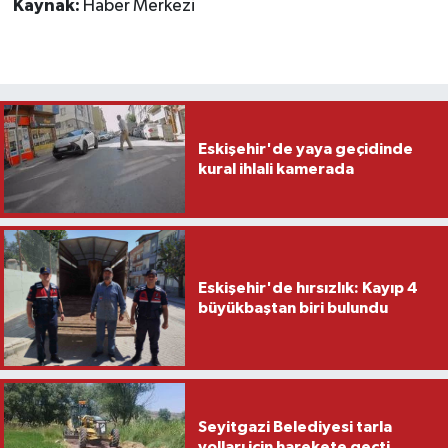
Kaynak:
Haber Merkezi
Eskişehir'de yaya geçidinde
kural ihlali kamerada
Eskişehir'de hırsızlık: Kayıp 4
büyükbaştan biri bulundu
Seyitgazi Belediyesi tarla
yolları için harekete geçti