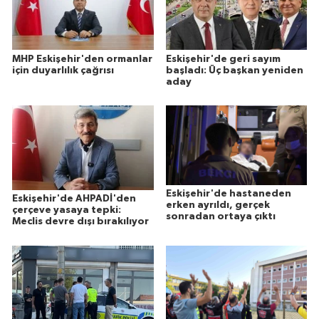
MHP Eskişehir'den ormanlar
Eskişehir'de geri sayım
için duyarlılık çağrısı
başladı: Üç başkan yeniden
aday
Eskişehir'de hastaneden
Eskişehir'de AHPADİ'den
erken ayrıldı, gerçek
çerçeve yasaya tepki:
sonradan ortaya çıktı
Meclis devre dışı bırakılıyor