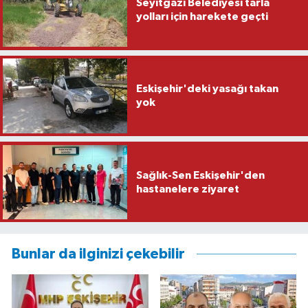
Seyitgazi Belediyesi tarla
yolları için harekete geçti
Eskişehir'deki yasağı takan
yok
Sağlık-Sen Eskişehir'den
hastanelere ziyaret
Bunlar da ilginizi çekebilir