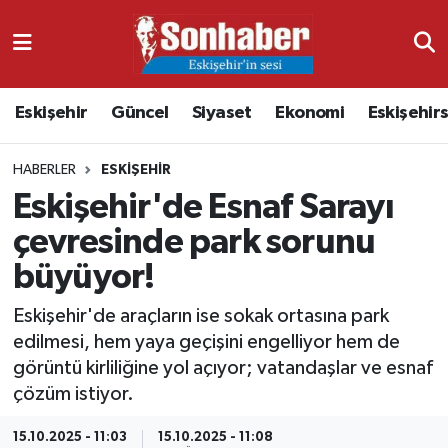
Dünya
Nöbetçi Eczaneler
Eskişehir
Güncel
Siyaset
Ekonomi
Eskişehir
Eğitim
Hava Durumu
HABERLER
ESKIŞEHIR
Ekonomi
Namaz Vakitleri
Eskişehir'de Esnaf Sarayı
Güncel
Trafik Durumu
çevresinde park sorunu
büyüyor!
Kültür & Sanat
Süper Lig Puan Durumu ve Fikstür
Eskişehir'de araçların ise sokak ortasına park
Magazin
Tüm Manşetler
edilmesi, hem yaya geçişini engelliyor hem de
görüntü kirliliğine yol açıyor; vatandaşlar ve esnaf
Resmi İlanlar
Son Dakika Haberleri
çözüm istiyor.
Sağlık
Haber Arşivi
15.10.2025 - 11:03
15.10.2025 - 11:08