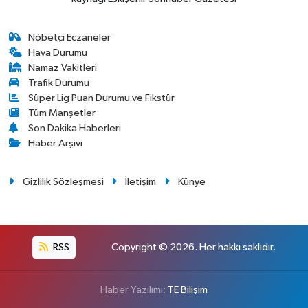
Nöbetçi Eczaneler
Hava Durumu
Namaz Vakitleri
Trafik Durumu
Süper Lig Puan Durumu ve Fikstür
Tüm Manşetler
Son Dakika Haberleri
Haber Arşivi
Gizlilik Sözleşmesi
İletişim
Künye
RSS
Copyright © 2026. Her hakkı saklıdır.
Haber Yazılımı:
TE Bilişim