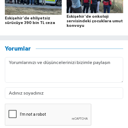
Eskişehir'de onkoloji
Eskişehir'de ehliyetsiz
servisindeki çocuklara umut
sürücüye 390 bin TL ceza
konvoyu
Yorumlar