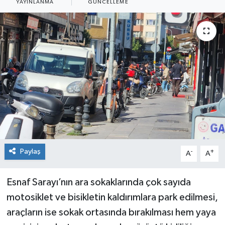
YAYINLANMA
GÜNCELLEME
Siyaset
Spor
Paylaş
-
+
A
A
Esnaf Sarayı’nın ara sokaklarında çok sayıda
motosiklet ve bisikletin kaldırımlara park edilmesi,
araçların ise sokak ortasında bırakılması hem yaya