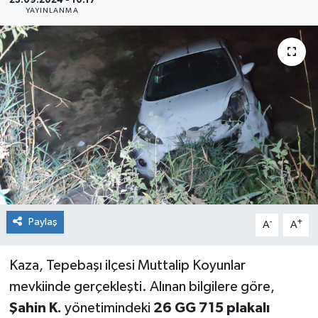
23.09.2024 - 10:17
YAYINLANMA
Siyaset
Spor
Paylaş
-
+
A
A
Kaza, Tepebaşı ilçesi Muttalip Koyunlar
mevkiinde gerçekleşti. Alınan bilgilere göre,
Şahin K.
yönetimindeki
26 GG 715 plakalı