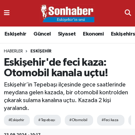
Dünya
Nöbetçi Eczaneler
Eskişehir
Güncel
Siyaset
Ekonomi
Eskişehir
Eğitim
Hava Durumu
HABERLER
ESKIŞEHIR
Ekonomi
Namaz Vakitleri
Eskişehir'de feci kaza:
Güncel
Trafik Durumu
Otomobil kanala uçtu!
Kültür & Sanat
Süper Lig Puan Durumu ve Fikstür
Eskişehir’in Tepebaşı ilçesinde gece saatlerinde
meydana gelen kazada, bir otomobil kontrolden
Magazin
Tüm Manşetler
çıkarak sulama kanalına uçtu. Kazada 2 kişi
yaralandı.
Resmi İlanlar
Son Dakika Haberleri
#Eskişehir
#Tepebaşı
#Otomobil
#Feci kaza
#
Sağlık
Haber Arşivi