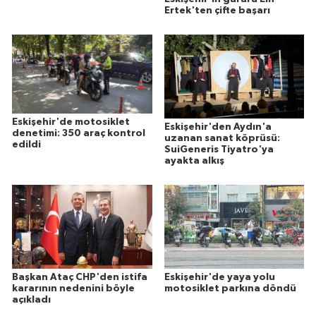
Ertek'ten çifte başarı
Eskişehir'de motosiklet
Eskişehir'den Aydın'a
denetimi: 350 araç kontrol
uzanan sanat köprüsü:
edildi
SuiGeneris Tiyatro'ya
ayakta alkış
Başkan Ataç CHP'den istifa
Eskişehir'de yaya yolu
kararının nedenini böyle
motosiklet parkına döndü
açıkladı