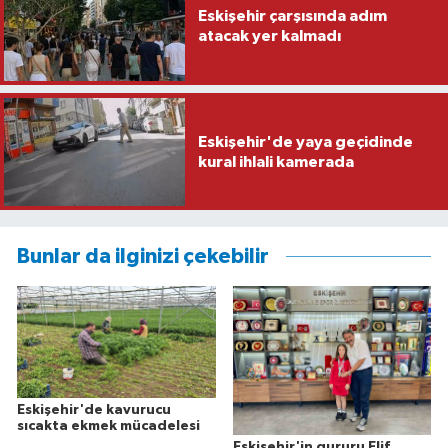
Eskişehir çarşısında adım
atacak yer kalmadı
Eskişehir'de yaya geçidinde
kural ihlali kamerada
Bunlar da ilginizi çekebilir
Eskişehir'de kavurucu
sıcakta ekmek mücadelesi
Eskişehir'in gururu Elif