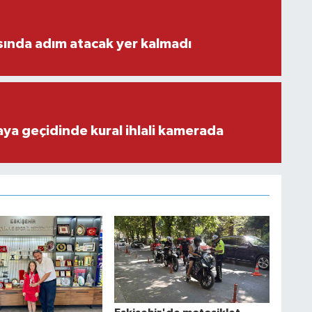
ısında adım atacak yer kalmadı
aya geçidinde kural ihlali kamerada