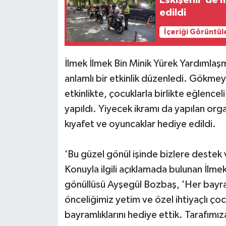
Eskişehir'de 
edildi
Siyaset
İçeriği Görüntül
Spor
İlmek İlmek Bin Minik Yürek Yardımlaş
anlamlı bir etkinlik düzenledi. Gökmey
etkinlikte, çocuklarla birlikte eğlence
yapıldı. Yiyecek ikramı da yapılan o
kıyafet ve oyuncaklar hediye edildi.
'Bu güzel gönül işinde bizlere destek
Konuyla ilgili açıklamada bulunan İlm
gönüllüsü Ayşegül Bozbaş, 'Her bayr
önceliğimiz yetim ve özel ihtiyaçlı 
bayramlıklarını hediye ettik. Tarafımıza 