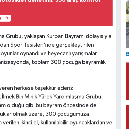
motosiklet denetimi: 350 araç kontrol
e
ma Grubu, yaklaşan Kurban Bayramı dolayısıyla
dan Spor Tesisleri'nde gerçekleştirilen
li oyunlar oynandı ve heyecanlı yarışmalar
B
rganizasyonda, toplam 300 çocuğa bayramlık
 veren herkese teşekkür ederiz'
ek İlmek Bin Minik Yürek Yardımlaşma Grubu
am olduğu gibi bu bayram öncesinde de
çocuklar olmak üzere, 300 çocuğumuza
verilen ikinci el, kullanılabilir oyuncaklardan ve