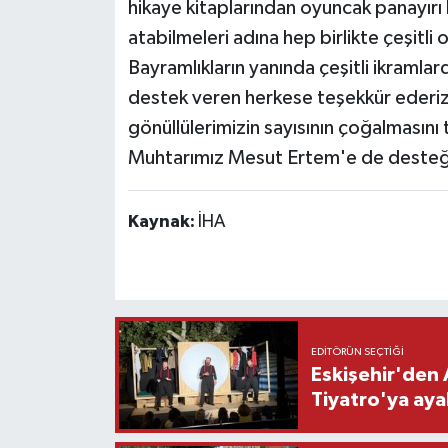
hikaye kitaplarından oyuncak panayırı 
atabilmeleri adına hep birlikte çeşitli
Bayramlıkların yanında çeşitli ikramla
destek veren herkese teşekkür ederiz. 
gönüllülerimizin sayısının çoğalması
Muhtarımız Mesut Ertem'e de desteği 
Kaynak:
İHA
EDITÖRÜN SEÇTIĞI
Eskişehir'den 
Tiyatro'ya aya