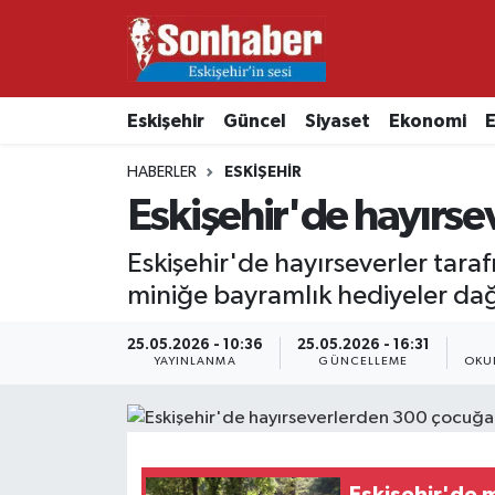
Dünya
Nöbetçi Eczaneler
Eskişehir
Güncel
Siyaset
Ekonomi
E
Eğitim
Hava Durumu
HABERLER
ESKIŞEHIR
Ekonomi
Namaz Vakitleri
Eskişehir'de hayırs
Güncel
Trafik Durumu
Eskişehir'de hayırseverler tara
miniğe bayramlık hediyeler dağı
Kültür & Sanat
Süper Lig Puan Durumu ve Fikstür
25.05.2026 - 10:36
25.05.2026 - 16:31
YAYINLANMA
GÜNCELLEME
OKU
Magazin
Tüm Manşetler
Resmi İlanlar
Son Dakika Haberleri
Sağlık
Haber Arşivi