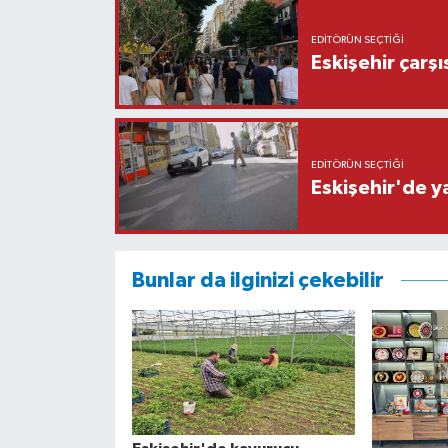
EDITÖRÜN SEÇTIĞI
Eskişehir çarş
EDITÖRÜN SEÇTIĞI
Eskişehir'de y
Bunlar da ilginizi çekebilir