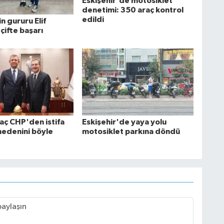
Eskişehir'de motosiklet
denetimi: 350 araç kontrol
edildi
in gururu Elif
çifte başarı
aç CHP'den istifa
Eskişehir'de yaya yolu
nedenini böyle
motosiklet parkına döndü