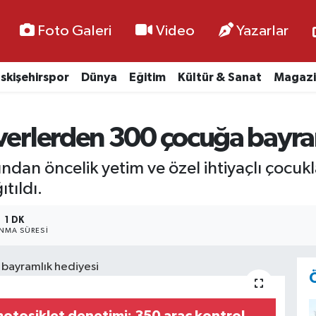
Foto Galeri
Video
Yazarlar
skişehirspor
Dünya
Eğitim
Kültür & Sanat
Magazi
everlerden 300 çocuğa bayra
fından öncelik yetim ve özel ihtiyaçlı çocu
tıldı.
1 DK
NMA SÜRESI