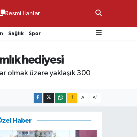
Resmi İlanlar
n
Sağlık
Spor
mlık hediyesi
klar olmak üzere yaklaşık 300
-
+
A
A
Özel Haber