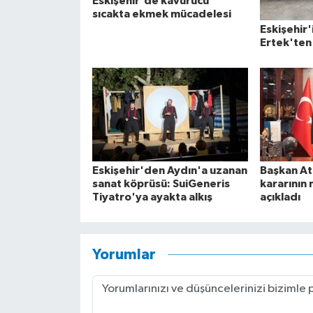
Eskişehir'de kavurucu
sıcakta ekmek mücadelesi
Eskişehir'
Ertek'ten 
Eskişehir'den Aydın'a uzanan
Başkan At
sanat köprüsü: SuiGeneris
kararının 
Tiyatro'ya ayakta alkış
açıkladı
Yorumlar