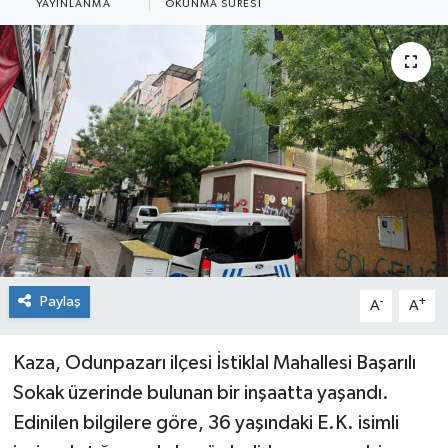
YAYINLANMA
OKUNMA SÜRESI
Siyaset
Spor
Paylaş
-
+
A
A
Kaza, Odunpazarı ilçesi İstiklal Mahallesi Başarılı
Sokak üzerinde bulunan bir inşaatta yaşandı.
Edinilen bilgilere göre, 36 yaşındaki E.K. isimli