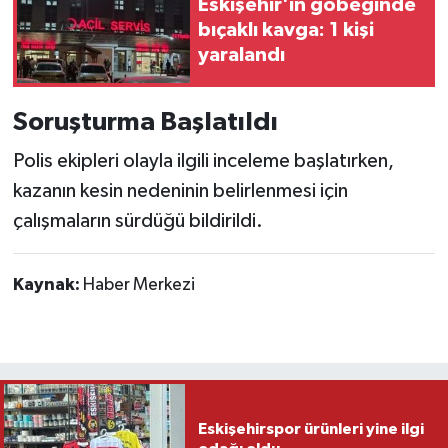
Eskişehir'in göbeğinde
bıçaklı kavga: 1 kişi
yaralandı
Soruşturma Başlatıldı
Polis ekipleri olayla ilgili inceleme başlatırken,
kazanın kesin nedeninin belirlenmesi için
çalışmaların sürdüğü bildirildi.
Kaynak:
Haber Merkezi
Eskişehirspor ürünleri yine ilgi