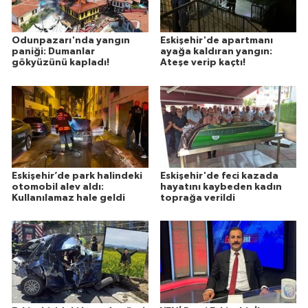
Odunpazarı'nda yangın
Eskişehir'de apartmanı
paniği: Dumanlar
ayağa kaldıran yangın:
gökyüzünü kapladı!
Ateşe verip kaçtı!
Eskişehir’de park halindeki
Eskişehir'de feci kazada
otomobil alev aldı:
hayatını kaybeden kadın
Kullanılamaz hale geldi
toprağa verildi