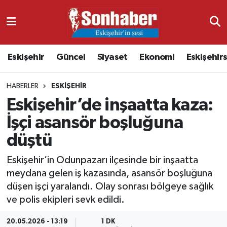
Dünya
Nöbetçi Eczaneler
Eskişehir
Güncel
Siyaset
Ekonomi
Eskişehir
Eğitim
Hava Durumu
HABERLER
ESKIŞEHIR
Ekonomi
Namaz Vakitleri
Eskişehir’de inşaatta kaza:
Güncel
Trafik Durumu
İşçi asansör boşluğuna
düştü
Kültür & Sanat
Süper Lig Puan Durumu ve Fikstür
Eskişehir’in Odunpazarı ilçesinde bir inşaatta
Magazin
Tüm Manşetler
meydana gelen iş kazasında, asansör boşluğuna
düşen işçi yaralandı. Olay sonrası bölgeye sağlık
Resmi İlanlar
Son Dakika Haberleri
ve polis ekipleri sevk edildi.
Sağlık
Haber Arşivi
20.05.2026 - 13:19
1 DK