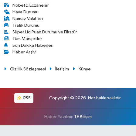
Nöbetçi Eczaneler
Hava Durumu
Namaz Vakitleri
Trafik Durumu
Süper Lig Puan Durumu ve Fikstür
Tüm Manşetler
Son Dakika Haberleri
Haber Arşivi
Gizlilik Sözleşmesi
İletişim
Künye
RSS
Copyright © 2026. Her hakkı saklıdır.
Haber Yazılımı:
TE Bilişim