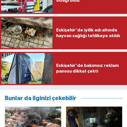
odağı oldu
Eskişehir'de iyilik adı altında
hayvan sağlığı tehlikeye atıldı
Eskişehir'de bakımsız reklam
panosu dikkat çekti
Bunlar da ilginizi çekebilir