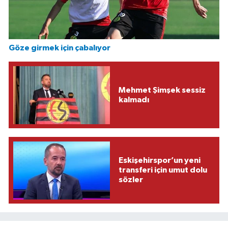
Göze girmek için çabalıyor
Mehmet Şimşek sessiz
kalmadı
Eskişehirspor’un yeni
transferi için umut dolu
sözler