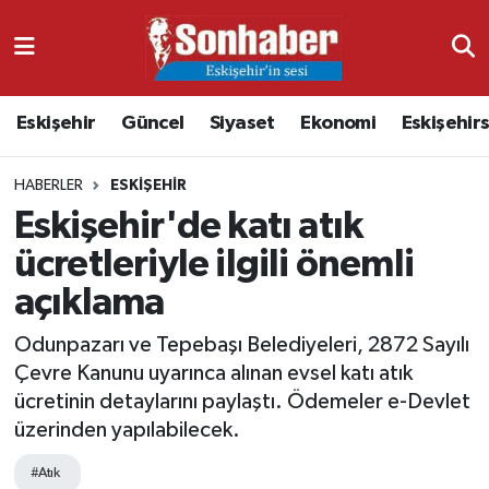
Dünya
Nöbetçi Eczaneler
Eskişehir
Güncel
Siyaset
Ekonomi
Eskişehir
Eğitim
Hava Durumu
HABERLER
ESKIŞEHIR
Ekonomi
Namaz Vakitleri
Eskişehir'de katı atık
Güncel
Trafik Durumu
ücretleriyle ilgili önemli
açıklama
Kültür & Sanat
Süper Lig Puan Durumu ve Fikstür
Odunpazarı ve Tepebaşı Belediyeleri, 2872 Sayılı
Magazin
Tüm Manşetler
Çevre Kanunu uyarınca alınan evsel katı atık
ücretinin detaylarını paylaştı. Ödemeler e-Devlet
Resmi İlanlar
Son Dakika Haberleri
üzerinden yapılabilecek.
Sağlık
Haber Arşivi
#Atık