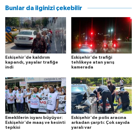
Bunlar da ilginizi çekebilir
Eskişehir'de kaldırım
Eskişehir'de trafiği
kapandı, yayalar trafiğe
tehlikeye atan yarış
indi
kamerada
Emeklilerin isyanı büyüyor:
Eskişehir'de polis aracına
Eskişehir'de maaş ve kesinti
arkadan çarptı: Çok sayıda
tepkisi
yaralı var