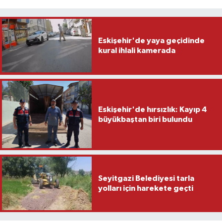
Eskişehir'de yaya geçidinde
kural ihlali kamerada
Eskişehir'de hırsızlık: Kayıp 4
büyükbaştan biri bulundu
Seyitgazi Belediyesi tarla
yolları için harekete geçti