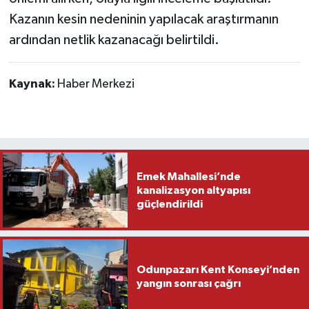
Kazanın kesin nedeninin yapılacak araştırmanın
ardından netlik kazanacağı belirtildi.
Kaynak:
Haber Merkezi
Emek Mahallesi’nde
kanalizasyon altyapısı
güçlendirildi
Odunpazarı Kent Konseyi’nden
yangın sonrası çağrı