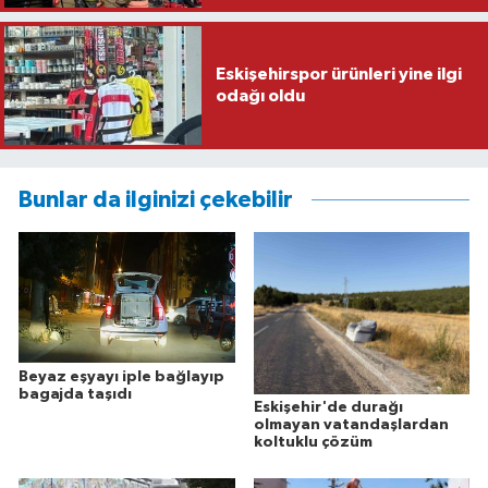
Eskişehirspor ürünleri yine ilgi
odağı oldu
Bunlar da ilginizi çekebilir
Beyaz eşyayı iple bağlayıp
bagajda taşıdı
Eskişehir'de durağı
olmayan vatandaşlardan
koltuklu çözüm