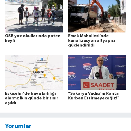
GSB yaz okullarında paten
Emek Mahallesi’nde
keyfi
kanalizasyon altyapısı
güçlendirildi
Eskişehir’de hava kirliliği
"Sakarya Vadisi’ni Ranta
alarmı: İkin günde bir sınır
Kurban Ettirmeyeceğiz!"
aşıldı
Yorumlar