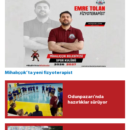
Mihalıççık’ta yeni fizyoterapist
Odunpazarı’nda
hazırlıklar sürüyor