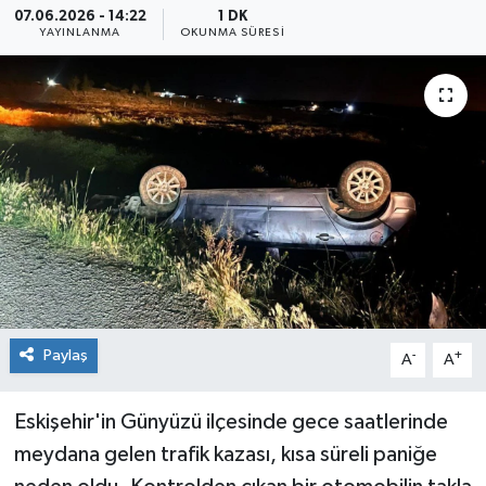
07.06.2026 - 14:22
1 DK
YAYINLANMA
OKUNMA SÜRESI
Siyaset
Spor
Paylaş
-
+
A
A
Eskişehir'in Günyüzü ilçesinde gece saatlerinde
meydana gelen trafik kazası, kısa süreli paniğe