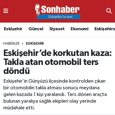
Dünya
Nöbetçi Eczaneler
Eskişehir
Güncel
Siyaset
Ekonomi
Eskişehir
Eğitim
Hava Durumu
HABERLER
ESKIŞEHIR
Ekonomi
Namaz Vakitleri
Eskişehir’de korkutan kaza:
Güncel
Trafik Durumu
Takla atan otomobil ters
döndü
Kültür & Sanat
Süper Lig Puan Durumu ve Fikstür
Eskişehir’in Günyüzü ilçesinde kontrolden çıkan
Magazin
Tüm Manşetler
bir otomobilin takla atması sonucu meydana
gelen kazada 1 kişi yaralandı. Ters dönen araçta
Resmi İlanlar
Son Dakika Haberleri
bulunan yaralıya sağlık ekipleri olay yerinde
müdahale etti.
Sağlık
Haber Arşivi