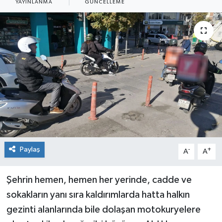
YAYINLANMA
GÜNCELLEME
Siyaset
Spor
Paylaş
-
+
A
A
Şehrin hemen, hemen her yerinde, cadde ve
sokakların yanı sıra kaldırımlarda hatta halkın
gezinti alanlarında bile dolaşan motokuryelere