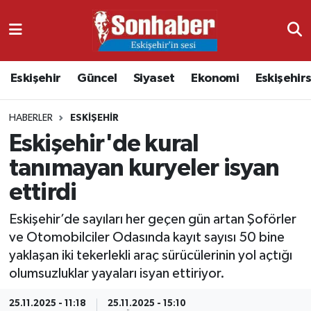
Dünya
Nöbetçi Eczaneler
Eskişehir
Güncel
Siyaset
Ekonomi
Eskişehir
Eğitim
Hava Durumu
HABERLER
ESKIŞEHIR
Ekonomi
Namaz Vakitleri
Eskişehir'de kural
Güncel
Trafik Durumu
tanımayan kuryeler isyan
ettirdi
Kültür & Sanat
Süper Lig Puan Durumu ve Fikstür
Eskişehir’de sayıları her geçen gün artan Şoförler
Magazin
Tüm Manşetler
ve Otomobilciler Odasında kayıt sayısı 50 bine
yaklaşan iki tekerlekli araç sürücülerinin yol açtığı
Resmi İlanlar
Son Dakika Haberleri
olumsuzluklar yayaları isyan ettiriyor.
Sağlık
Haber Arşivi
25.11.2025 - 11:18
25.11.2025 - 15:10