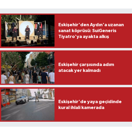
Eskişehir'den Aydın'a uzanan
sanat köprüsü: SuiGeneris
Tiyatro'ya ayakta alkış
Eskişehir çarşısında adım
atacak yer kalmadı
Eskişehir'de yaya geçidinde
kural ihlali kamerada