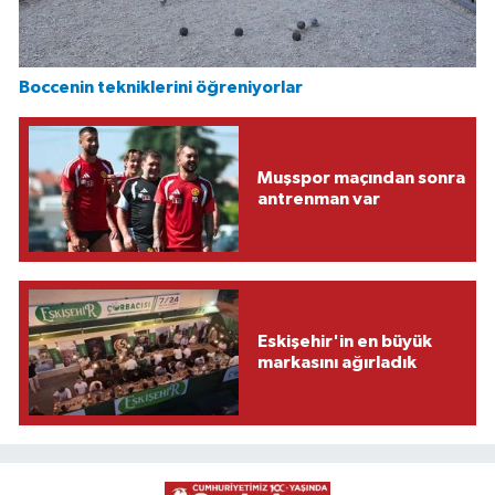
Boccenin tekniklerini öğreniyorlar
Muşspor maçından sonra
antrenman var
Eskişehir'in en büyük
markasını ağırladık