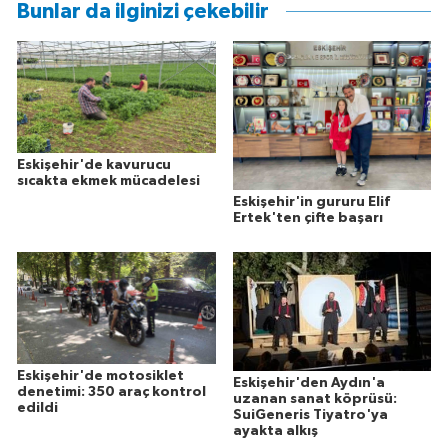
Bunlar da ilginizi çekebilir
Eskişehir'de kavurucu
sıcakta ekmek mücadelesi
Eskişehir'in gururu Elif
Ertek'ten çifte başarı
Eskişehir'de motosiklet
Eskişehir'den Aydın'a
denetimi: 350 araç kontrol
uzanan sanat köprüsü:
edildi
SuiGeneris Tiyatro'ya
ayakta alkış