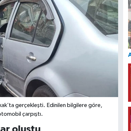
A
k’ta gerçekleşti. Edinilen bilgilere göre,
otomobil çarpıştı.
ar oluştu