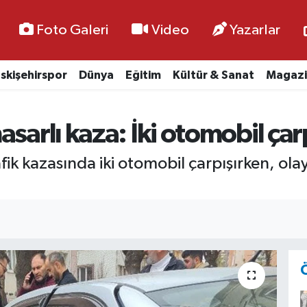
Foto Galeri
Video
Yazarlar
skişehirspor
Dünya
Eğitim
Kültür & Sanat
Magazi
sarlı kaza: İki otomobil çarp
fik kazasında iki otomobil çarpışırken, ol