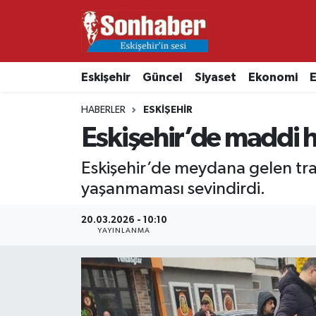
Dünya
Nöbetçi Eczaneler
Eskişehir
Güncel
Siyaset
Ekonomi
E
Eğitim
Hava Durumu
HABERLER
ESKIŞEHIR
Ekonomi
Namaz Vakitleri
Eskişehir’de maddi ha
Güncel
Trafik Durumu
Eskişehir’de meydana gelen tra
yaşanmaması sevindirdi.
Kültür & Sanat
Süper Lig Puan Durumu ve Fikstür
20.03.2026 - 10:10
YAYINLANMA
Magazin
Tüm Manşetler
Resmi İlanlar
Son Dakika Haberleri
Sağlık
Haber Arşivi