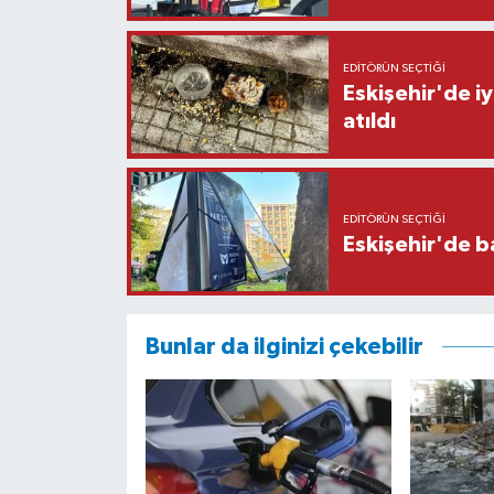
EDITÖRÜN SEÇTIĞI
Eskişehir'de iy
atıldı
EDITÖRÜN SEÇTIĞI
Eskişehir'de b
Bunlar da ilginizi çekebilir