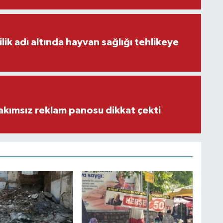
ilik adı altında hayvan sağlığı tehlikeye
akımsız reklam panosu dikkat çekti