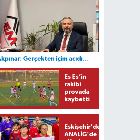
kpınar: Gerçekten içim acıdı…
Es Es’in
rakibi
provada
kaybetti
Eskişehir'den
ANALİG'de