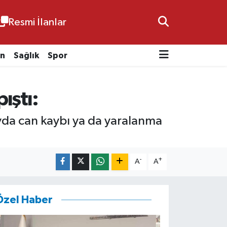
Resmi İlanlar
n
Sağlık
Spor
ıştı:
ayda can kaybı ya da yaralanma
-
+
A
A
Özel Haber