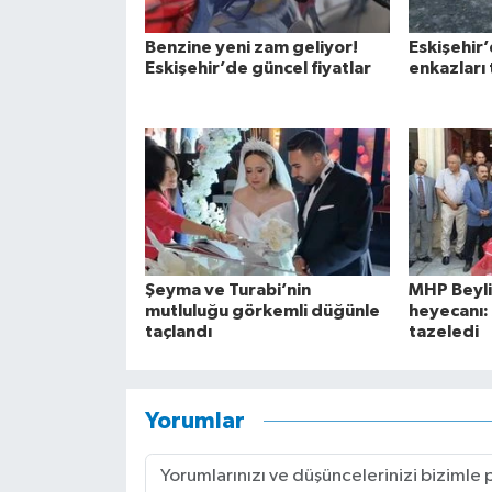
Benzine yeni zam geliyor!
Eskişehir’
Eskişehir’de güncel fiyatlar
enkazları 
Şeyma ve Turabi’nin
MHP Beyl
mutluluğu görkemli düğünle
heyecanı: 
taçlandı
tazeledi
Yorumlar