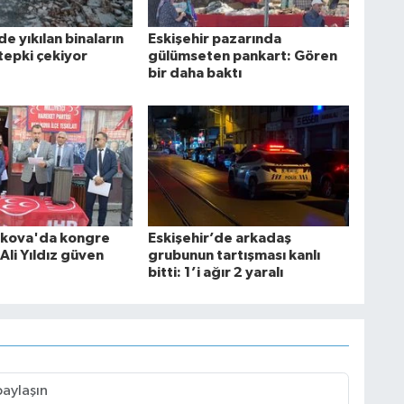
de yıkılan binaların
Eskişehir pazarında
tepki çekiyor
gülümseten pankart: Gören
bir daha baktı
ikova'da kongre
Eskişehir’de arkadaş
Ali Yıldız güven
grubunun tartışması kanlı
bitti: 1’i ağır 2 yaralı