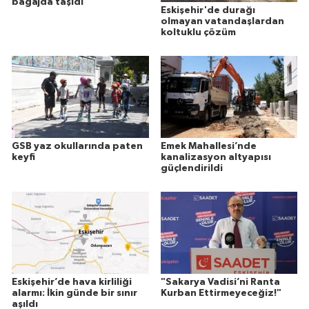
bagajda taşıdı
Eskişehir'de durağı
olmayan vatandaşlardan
koltuklu çözüm
GSB yaz okullarında paten
Emek Mahallesi’nde
keyfi
kanalizasyon altyapısı
güçlendirildi
Eskişehir’de hava kirliliği
"Sakarya Vadisi’ni Ranta
alarmı: İkin günde bir sınır
Kurban Ettirmeyeceğiz!"
aşıldı