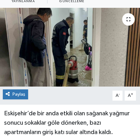
YAYINLANMA
GÜNCELLEME
Siyaset
Spor
Paylaş
-
+
A
A
Eskişehir’de bir anda etkili olan sağanak yağmur
sonucu sokaklar göle dönerken, bazı
apartmanların giriş katı sular altında kaldı.