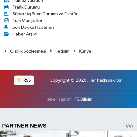
Namaz Vakitleri
Trafik Durumu
Süper Lig Puan Durumu ve Fikstür
Tüm Manşetler
Son Dakika Haberleri
Haber Arşivi
Gizlilik Sözleşmesi
İletişim
Künye
RSS
Copyright © 2026. Her hakkı saklıdır.
Haber Yazılımı:
TE Bilişim