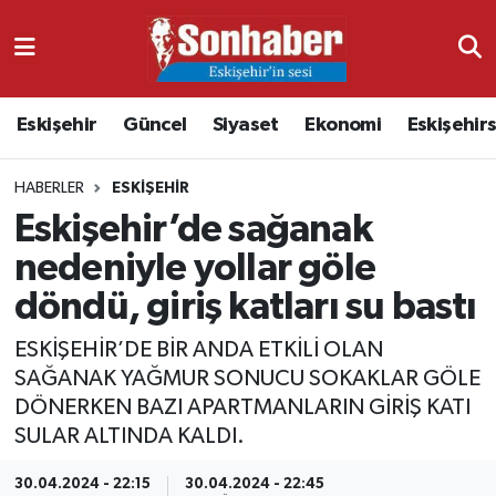
Dünya
Nöbetçi Eczaneler
Eskişehir
Güncel
Siyaset
Ekonomi
Eskişehir
Eğitim
Hava Durumu
HABERLER
ESKIŞEHIR
Ekonomi
Namaz Vakitleri
Eskişehir’de sağanak
Güncel
Trafik Durumu
nedeniyle yollar göle
döndü, giriş katları su bastı
Kültür & Sanat
Süper Lig Puan Durumu ve Fikstür
ESKİŞEHİR’DE BİR ANDA ETKİLİ OLAN
Magazin
Tüm Manşetler
SAĞANAK YAĞMUR SONUCU SOKAKLAR GÖLE
DÖNERKEN BAZI APARTMANLARIN GİRİŞ KATI
Resmi İlanlar
Son Dakika Haberleri
SULAR ALTINDA KALDI.
Sağlık
Haber Arşivi
30.04.2024 - 22:15
30.04.2024 - 22:45