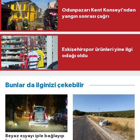
Odunpazarı Kent Konseyi’nden
yangın sonrası çağrı
Eskişehirspor ürünleri yine ilgi
odağı oldu
Bunlar da ilginizi çekebilir
Beyaz eşyayı iple bağlayıp