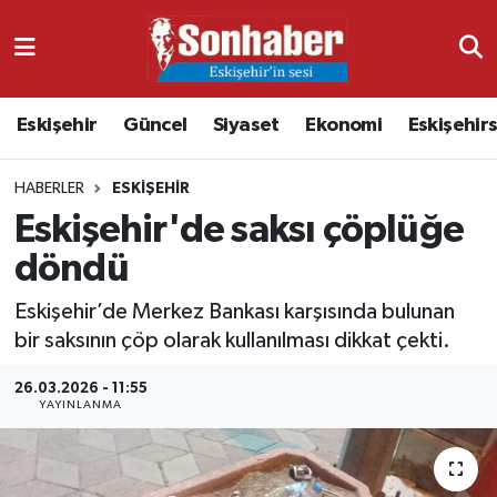
Dünya
Nöbetçi Eczaneler
Eskişehir
Güncel
Siyaset
Ekonomi
Eskişehir
Eğitim
Hava Durumu
HABERLER
ESKIŞEHIR
Ekonomi
Namaz Vakitleri
Eskişehir'de saksı çöplüğe
Güncel
Trafik Durumu
döndü
Kültür & Sanat
Süper Lig Puan Durumu ve Fikstür
Eskişehir’de Merkez Bankası karşısında bulunan
bir saksının çöp olarak kullanılması dikkat çekti.
Magazin
Tüm Manşetler
26.03.2026 - 11:55
YAYINLANMA
Resmi İlanlar
Son Dakika Haberleri
Sağlık
Haber Arşivi