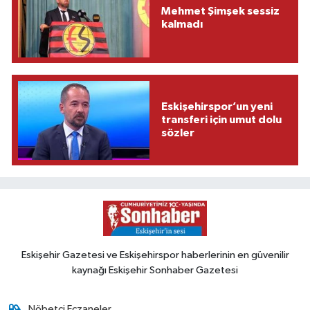
Mehmet Şimşek sessiz
kalmadı
Eskişehirspor’un yeni
transferi için umut dolu
sözler
Eskişehir Gazetesi ve Eskişehirspor haberlerinin en güvenilir
kaynağı Eskişehir Sonhaber Gazetesi
Nöbetçi Eczaneler