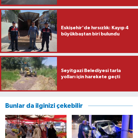
Eskişehir'de hırsızlık: Kayıp 4
büyükbaştan biri bulundu
Seyitgazi Belediyesi tarla
yolları için harekete geçti
Bunlar da ilginizi çekebilir