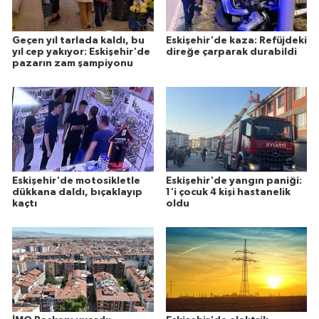
Geçen yıl tarlada kaldı, bu
Eskişehir'de kaza: Refüjdeki
yıl cep yakıyor: Eskişehir'de
direğe çarparak durabildi
pazarın zam şampiyonu
Eskişehir'de motosikletle
Eskişehir'de yangın paniği:
dükkana daldı, bıçaklayıp
1'i çocuk 4 kişi hastanelik
kaçtı
oldu