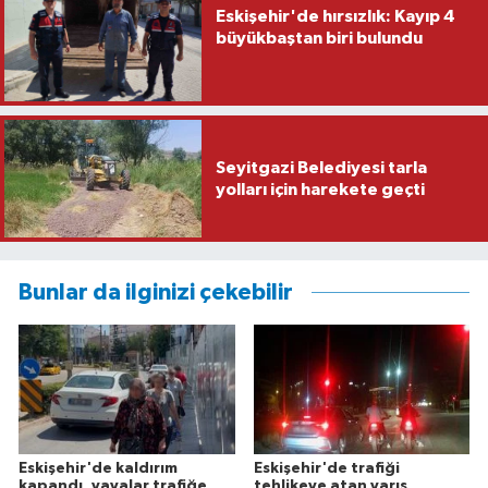
Eskişehir'de hırsızlık: Kayıp 4
büyükbaştan biri bulundu
Seyitgazi Belediyesi tarla
yolları için harekete geçti
Bunlar da ilginizi çekebilir
Eskişehir'de kaldırım
Eskişehir'de trafiği
kapandı, yayalar trafiğe
tehlikeye atan yarış