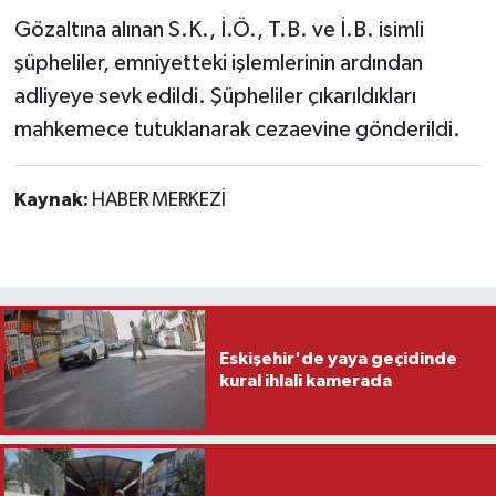
Gözaltına alınan S.K., İ.Ö., T.B. ve İ.B. isimli
şüpheliler, emniyetteki işlemlerinin ardından
adliyeye sevk edildi. Şüpheliler çıkarıldıkları
mahkemece tutuklanarak cezaevine gönderildi.
Kaynak:
HABER MERKEZİ
Eskişehir'de yaya geçidinde
kural ihlali kamerada