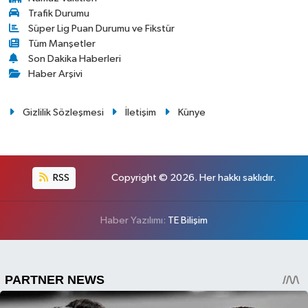
Trafik Durumu
Süper Lig Puan Durumu ve Fikstür
Tüm Manşetler
Son Dakika Haberleri
Haber Arşivi
Gizlilik Sözleşmesi
İletişim
Künye
RSS
Copyright © 2026. Her hakkı saklıdır.
Haber Yazılımı:
TE Bilişim