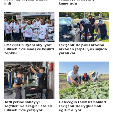
indi
kamerada
Emeklilerin isyanı büyüyor:
Eskişehir'de polis aracına
Eskişehir'de maaş ve kesinti
arkadan çarptı: Çok sayıda
tepkisi
yaralı var
Tatil yerine sanayiyi
Geleceğin tarım uzmanları
seçtiler: Geleceğin ustaları
Eskişehir'de uygulamalı
Eskişehir'de yetişiyor
eğitim alıyor