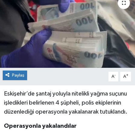
Siyaset
Spor
Paylaş
-
+
A
A
Eskişehir’de şantaj yoluyla nitelikli yağma suçunu
işledikleri belirlenen 4 şüpheli, polis ekiplerinin
düzenlediği operasyonla yakalanarak tutuklandı.
Operasyonla yakalandılar