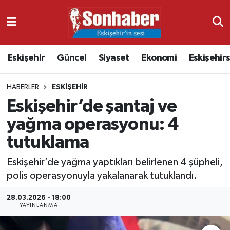
Dünya
Nöbetçi Eczaneler
Eskişehir
Güncel
Siyaset
Ekonomi
Eskişehir
Eğitim
Hava Durumu
HABERLER
ESKIŞEHIR
Ekonomi
Namaz Vakitleri
Eskişehir’de şantaj ve
Güncel
Trafik Durumu
yağma operasyonu: 4
tutuklama
Kültür & Sanat
Süper Lig Puan Durumu ve Fikstür
Eskişehir’de yağma yaptıkları belirlenen 4 şüpheli,
Magazin
Tüm Manşetler
polis operasyonuyla yakalanarak tutuklandı.
Resmi İlanlar
Son Dakika Haberleri
28.03.2026 - 18:00
YAYINLANMA
Sağlık
Haber Arşivi