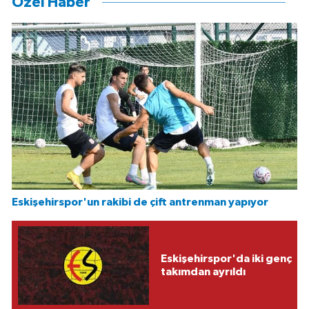
Özel Haber
Eskişehirspor'un rakibi de çift antrenman yapıyor
Eskişehirspor'da iki genç
takımdan ayrıldı