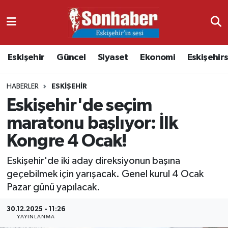
Dünya
Nöbetçi Eczaneler
Eskişehir
Güncel
Siyaset
Ekonomi
Eskişehir
Eğitim
Hava Durumu
HABERLER
ESKIŞEHIR
Ekonomi
Namaz Vakitleri
Eskişehir'de seçim
Güncel
Trafik Durumu
maratonu başlıyor: İlk
Kongre 4 Ocak!
Kültür & Sanat
Süper Lig Puan Durumu ve Fikstür
Eskişehir'de iki aday direksiyonun başına
Magazin
Tüm Manşetler
geçebilmek için yarışacak. Genel kurul 4 Ocak
Pazar günü yapılacak.
Resmi İlanlar
Son Dakika Haberleri
30.12.2025 - 11:26
YAYINLANMA
Sağlık
Haber Arşivi