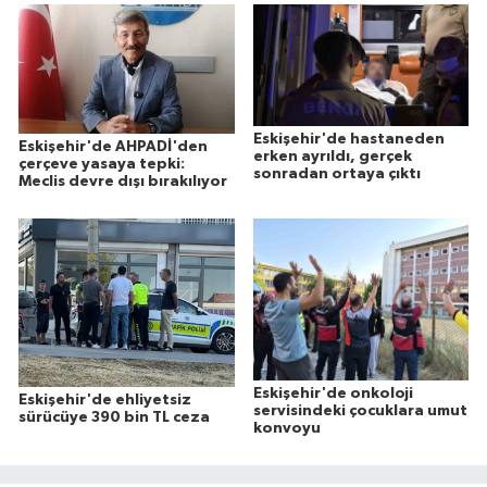
Eskişehir'de hastaneden
Eskişehir'de AHPADİ'den
erken ayrıldı, gerçek
çerçeve yasaya tepki:
sonradan ortaya çıktı
Meclis devre dışı bırakılıyor
Eskişehir'de onkoloji
Eskişehir'de ehliyetsiz
servisindeki çocuklara umut
sürücüye 390 bin TL ceza
konvoyu