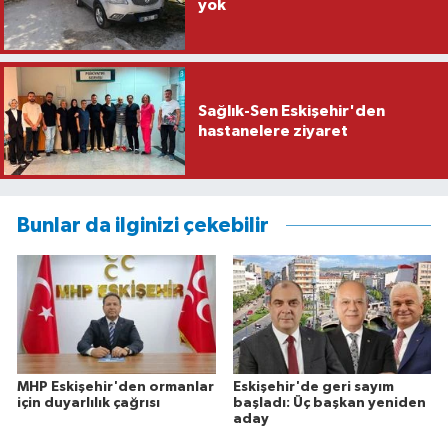
yok
Sağlık-Sen Eskişehir'den
hastanelere ziyaret
Bunlar da ilginizi çekebilir
MHP Eskişehir'den ormanlar
Eskişehir'de geri sayım
için duyarlılık çağrısı
başladı: Üç başkan yeniden
aday