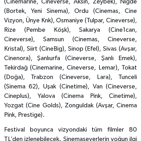
(Cinemarine, Cineverse, Aksin, Zeybek), Niğde
(Bortek, Yeni Sinema), Ordu (Cinemas, Cine
Vizyon, Ünye Knk), Osmaniye (Tulpar, Cineverse),
Rize (Pembe Köşk), Sakarya (Cine1can,
Cineverse), Samsun (Cinemas, Cineverse,
Kristal), Siirt (CineBig), Sinop (Efel), Sivas (Avşar,
Cinenora), Şanlıurfa (Cineverse, Şanlı Emek),
Tekirdağ (Cinemarine, Cineverse, Lemar), Tokat
(Doğa), Trabzon (Cineverse, Lara), Tunceli
(Sinema 62), Uşak (Cinetime), Van (Cineverse,
Cineplus), Yalova (Cinema Pink, Cinetime),
Yozgat (Cine Golds), Zonguldak (Avşar, Cinema
Pink, Prestige).
Festival boyunca vizyondaki tüm filmler 80
TL’den izlenebilecek. Sinemaseverlerin yoğun ilgi