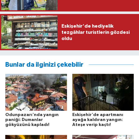
Eskişehir'de hediyelik
tezgâhlar turistlerin gözdesi
oldu
Bunlar da ilginizi çekebilir
Odunpazarı'nda yangın
Eskişehir'de apartmanı
paniği: Dumanlar
ayağa kaldıran yangın:
gökyüzünü kapladı!
Ateşe verip kaçtı!