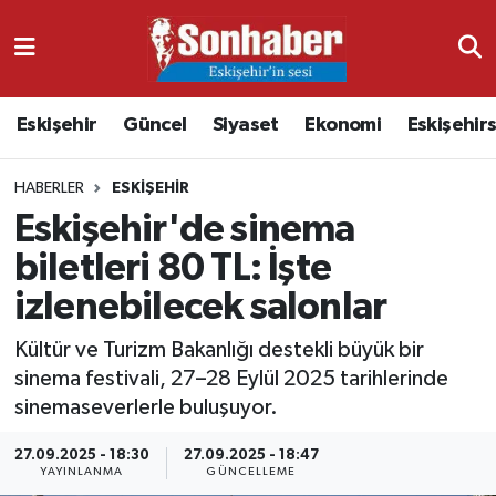
Dünya
Nöbetçi Eczaneler
Eskişehir
Güncel
Siyaset
Ekonomi
Eskişehir
Eğitim
Hava Durumu
HABERLER
ESKIŞEHIR
Ekonomi
Namaz Vakitleri
Eskişehir'de sinema
Güncel
Trafik Durumu
biletleri 80 TL: İşte
izlenebilecek salonlar
Kültür & Sanat
Süper Lig Puan Durumu ve Fikstür
Kültür ve Turizm Bakanlığı destekli büyük bir
Magazin
Tüm Manşetler
sinema festivali, 27–28 Eylül 2025 tarihlerinde
sinemaseverlerle buluşuyor.
Resmi İlanlar
Son Dakika Haberleri
27.09.2025 - 18:30
27.09.2025 - 18:47
YAYINLANMA
GÜNCELLEME
Sağlık
Haber Arşivi