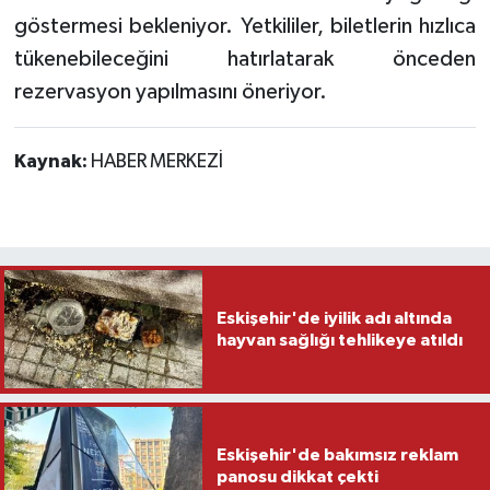
göstermesi bekleniyor. Yetkililer, biletlerin hızlıca
tükenebileceğini hatırlatarak önceden
rezervasyon yapılmasını öneriyor.
Kaynak:
HABER MERKEZİ
Eskişehir'de iyilik adı altında
hayvan sağlığı tehlikeye atıldı
Eskişehir'de bakımsız reklam
panosu dikkat çekti