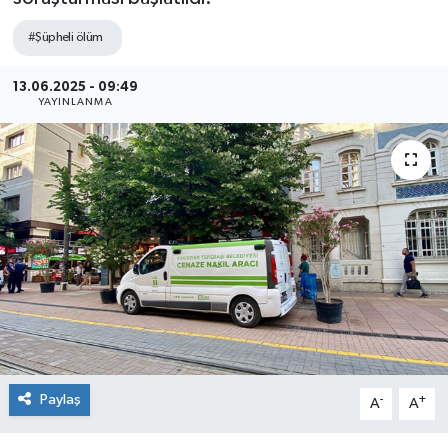
Siyaset
#Şüpheli ölüm
Spor
13.06.2025 - 09:49
YAYINLANMA
Paylaş
-
+
A
A