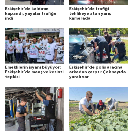
Eskişehir'de kaldırım
Eskişehir'de trafiği
kapandı, yayalar trafiğe
tehlikeye atan yarış
indi
kamerada
Emeklilerin isyanı büyüyor:
Eskişehir'de polis aracına
Eskişehir'de maaş ve kesinti
arkadan çarptı: Çok sayıda
tepkisi
yaralı var