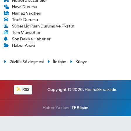
Nöbetçi Eczaneler
Hava Durumu
Namaz Vakitleri
Trafik Durumu
Süper Lig Puan Durumu ve Fikstür
Tüm Manşetler
Son Dakika Haberleri
Haber Arşivi
Gizlilik Sözleşmesi
İletişim
Künye
RSS
Copyright © 2026. Her hakkı saklıdır.
Haber Yazılımı:
TE Bilişim