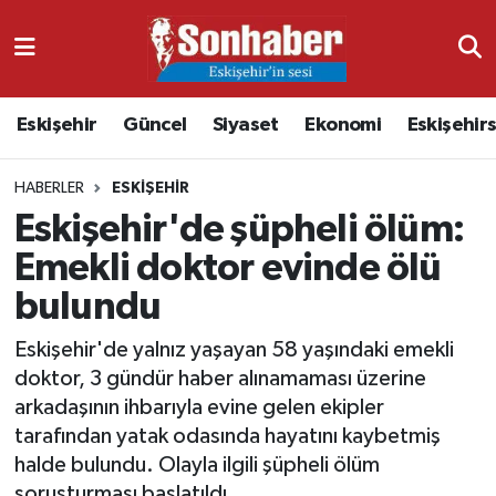
Dünya
Nöbetçi Eczaneler
Eskişehir
Güncel
Siyaset
Ekonomi
Eskişehir
Eğitim
Hava Durumu
HABERLER
ESKIŞEHIR
Ekonomi
Namaz Vakitleri
Eskişehir'de şüpheli ölüm:
Güncel
Trafik Durumu
Emekli doktor evinde ölü
bulundu
Kültür & Sanat
Süper Lig Puan Durumu ve Fikstür
Eskişehir'de yalnız yaşayan 58 yaşındaki emekli
Magazin
Tüm Manşetler
doktor, 3 gündür haber alınamaması üzerine
arkadaşının ihbarıyla evine gelen ekipler
Resmi İlanlar
Son Dakika Haberleri
tarafından yatak odasında hayatını kaybetmiş
halde bulundu. Olayla ilgili şüpheli ölüm
Sağlık
Haber Arşivi
soruşturması başlatıldı.