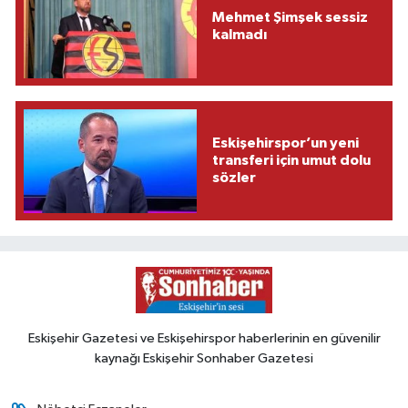
Mehmet Şimşek sessiz
kalmadı
Eskişehirspor’un yeni
transferi için umut dolu
sözler
Eskişehir Gazetesi ve Eskişehirspor haberlerinin en güvenilir
kaynağı Eskişehir Sonhaber Gazetesi