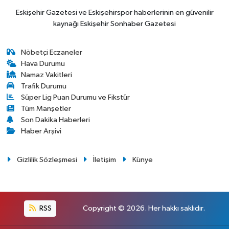
Eskişehir Gazetesi ve Eskişehirspor haberlerinin en güvenilir
kaynağı Eskişehir Sonhaber Gazetesi
Nöbetçi Eczaneler
Hava Durumu
Namaz Vakitleri
Trafik Durumu
Süper Lig Puan Durumu ve Fikstür
Tüm Manşetler
Son Dakika Haberleri
Haber Arşivi
Gizlilik Sözleşmesi
İletişim
Künye
RSS
Copyright © 2026. Her hakkı saklıdır.