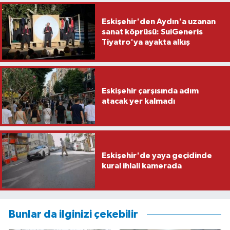
Eskişehir'den Aydın'a uzanan
sanat köprüsü: SuiGeneris
Tiyatro'ya ayakta alkış
Eskişehir çarşısında adım
atacak yer kalmadı
Eskişehir'de yaya geçidinde
kural ihlali kamerada
Bunlar da ilginizi çekebilir