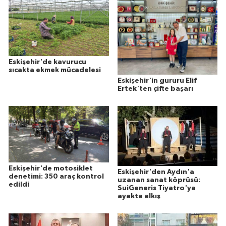
Eskişehir'de kavurucu
sıcakta ekmek mücadelesi
Eskişehir'in gururu Elif
Ertek'ten çifte başarı
Eskişehir'de motosiklet
Eskişehir'den Aydın'a
denetimi: 350 araç kontrol
uzanan sanat köprüsü:
edildi
SuiGeneris Tiyatro'ya
ayakta alkış