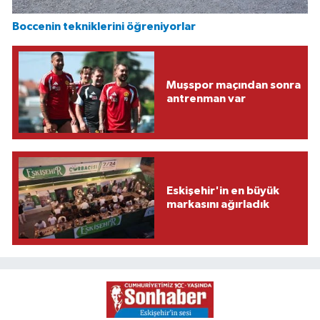
Boccenin tekniklerini öğreniyorlar
Muşspor maçından sonra
antrenman var
Eskişehir'in en büyük
markasını ağırladık