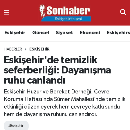
Dünya
Nöbetçi Eczaneler
Eskişehir
Güncel
Siyaset
Ekonomi
Eskişehir
Eğitim
Hava Durumu
HABERLER
ESKIŞEHIR
Ekonomi
Namaz Vakitleri
Eskişehir'de temizlik
Güncel
Trafik Durumu
seferberliği: Dayanışma
ruhu canlandı
Kültür & Sanat
Süper Lig Puan Durumu ve Fikstür
Eskişehir Huzur ve Bereket Derneği, Çevre
Magazin
Tüm Manşetler
Koruma Haftası’nda Sümer Mahallesi’nde temizlik
etkinliği düzenleyerek hem çevreye katkı sundu
Resmi İlanlar
Son Dakika Haberleri
hem de dayanışma ruhunu canlandırdı.
Sağlık
Haber Arşivi
#Eskişehir