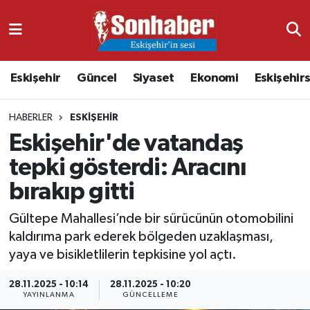
Dünya
Nöbetçi Eczaneler
Eskişehir
Güncel
Siyaset
Ekonomi
Eskişehir
Eğitim
Hava Durumu
HABERLER
ESKIŞEHIR
Ekonomi
Namaz Vakitleri
Eskişehir'de vatandaş
Güncel
Trafik Durumu
tepki gösterdi: Aracını
bırakıp gitti
Kültür & Sanat
Süper Lig Puan Durumu ve Fikstür
Gültepe Mahallesi’nde bir sürücünün otomobilini
Magazin
Tüm Manşetler
kaldırıma park ederek bölgeden uzaklaşması,
yaya ve bisikletlilerin tepkisine yol açtı.
Resmi İlanlar
Son Dakika Haberleri
28.11.2025 - 10:14
28.11.2025 - 10:20
YAYINLANMA
GÜNCELLEME
Sağlık
Haber Arşivi