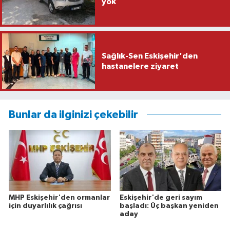
yok
Sağlık-Sen Eskişehir'den
hastanelere ziyaret
Bunlar da ilginizi çekebilir
MHP Eskişehir'den ormanlar
Eskişehir'de geri sayım
için duyarlılık çağrısı
başladı: Üç başkan yeniden
aday