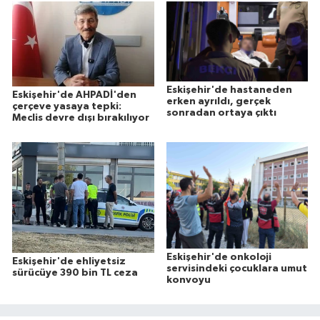
Eskişehir'de hastaneden
Eskişehir'de AHPADİ'den
erken ayrıldı, gerçek
çerçeve yasaya tepki:
sonradan ortaya çıktı
Meclis devre dışı bırakılıyor
Eskişehir'de onkoloji
Eskişehir'de ehliyetsiz
servisindeki çocuklara umut
sürücüye 390 bin TL ceza
konvoyu