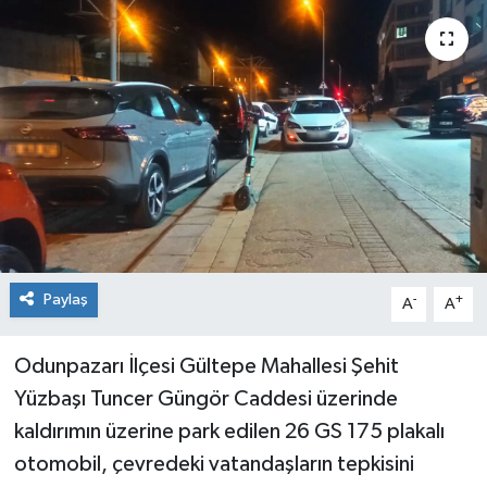
Siyaset
Spor
Paylaş
-
+
A
A
Odunpazarı İlçesi Gültepe Mahallesi Şehit
Yüzbaşı Tuncer Güngör Caddesi üzerinde
kaldırımın üzerine park edilen 26 GS 175 plakalı
otomobil, çevredeki vatandaşların tepkisini