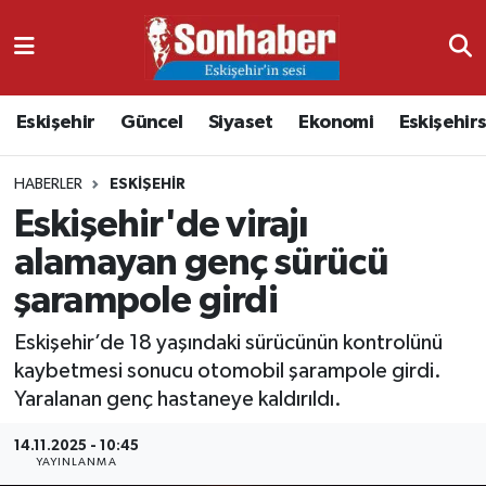
Dünya
Nöbetçi Eczaneler
Eskişehir
Güncel
Siyaset
Ekonomi
Eskişehir
Eğitim
Hava Durumu
HABERLER
ESKIŞEHIR
Ekonomi
Namaz Vakitleri
Eskişehir'de virajı
Güncel
Trafik Durumu
alamayan genç sürücü
şarampole girdi
Kültür & Sanat
Süper Lig Puan Durumu ve Fikstür
Eskişehir’de 18 yaşındaki sürücünün kontrolünü
Magazin
Tüm Manşetler
kaybetmesi sonucu otomobil şarampole girdi.
Yaralanan genç hastaneye kaldırıldı.
Resmi İlanlar
Son Dakika Haberleri
14.11.2025 - 10:45
YAYINLANMA
Sağlık
Haber Arşivi