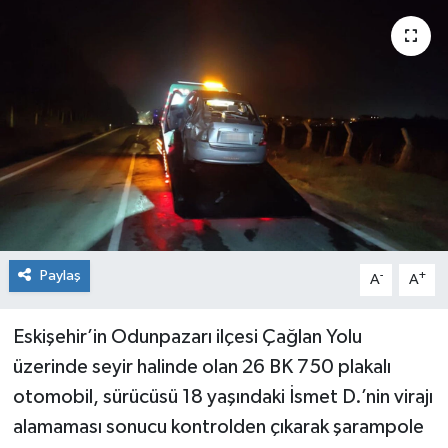
Siyaset
Spor
Paylaş
-
+
A
A
Eskişehir’in Odunpazarı ilçesi Çağlan Yolu
üzerinde seyir halinde olan 26 BK 750 plakalı
otomobil, sürücüsü 18 yaşındaki İsmet D.’nin virajı
alamaması sonucu kontrolden çıkarak şarampole