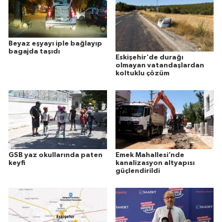
Beyaz eşyayı iple bağlayıp
bagajda taşıdı
Eskişehir'de durağı
olmayan vatandaşlardan
koltuklu çözüm
GSB yaz okullarında paten
Emek Mahallesi’nde
keyfi
kanalizasyon altyapısı
güçlendirildi