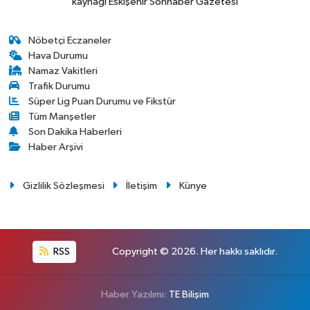
kaynağı Eskişehir Sonhaber Gazetesi
Nöbetçi Eczaneler
Hava Durumu
Namaz Vakitleri
Trafik Durumu
Süper Lig Puan Durumu ve Fikstür
Tüm Manşetler
Son Dakika Haberleri
Haber Arşivi
Gizlilik Sözleşmesi
İletişim
Künye
RSS
Copyright © 2026. Her hakkı saklıdır.
Haber Yazılımı:
TE Bilişim