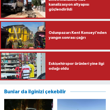
kanalizasyon altyapısı
güçlendirildi
Odunpazarı Kent Konseyi’nden
yangın sonrası çağrı
Eskişehirspor ürünleri yine ilgi
odağı oldu
Bunlar da ilginizi çekebilir