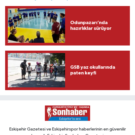
Odunpazarı’nda
hazırlıklar sürüyor
GSB yaz okullarında
paten keyfi
Eskişehir Gazetesi ve Eskişehirspor haberlerinin en güvenilir