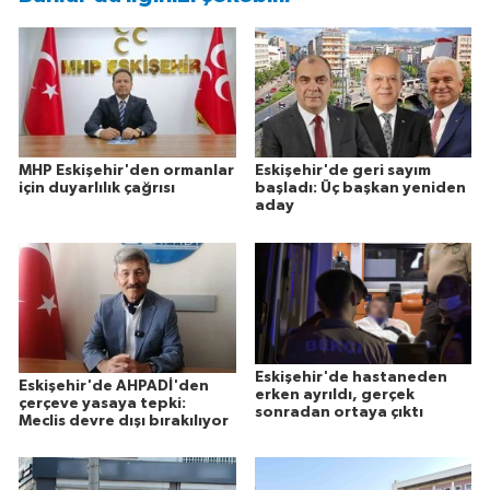
MHP Eskişehir'den ormanlar
Eskişehir'de geri sayım
için duyarlılık çağrısı
başladı: Üç başkan yeniden
aday
Eskişehir'de hastaneden
Eskişehir'de AHPADİ'den
erken ayrıldı, gerçek
çerçeve yasaya tepki:
sonradan ortaya çıktı
Meclis devre dışı bırakılıyor