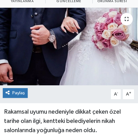
YAYINLANMA
GÜNCELLEME
OKUNMA SÜRESI
Siyaset
Spor
Paylaş
-
+
A
A
Rakamsal uyumu nedeniyle dikkat çeken özel
tarihe olan ilgi, kentteki belediyelerin nikah
salonlarında yoğunluğa neden oldu.