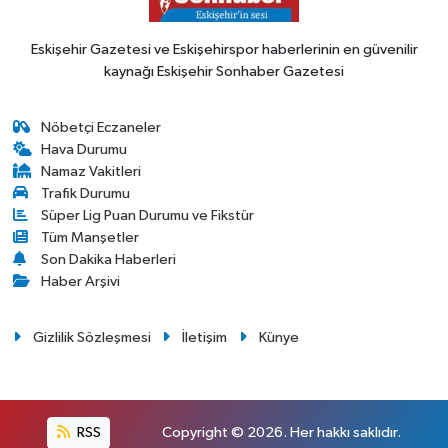
Eskişehir Gazetesi ve Eskişehirspor haberlerinin en güvenilir
kaynağı Eskişehir Sonhaber Gazetesi
Nöbetçi Eczaneler
Hava Durumu
Namaz Vakitleri
Trafik Durumu
Süper Lig Puan Durumu ve Fikstür
Tüm Manşetler
Son Dakika Haberleri
Haber Arşivi
Gizlilik Sözleşmesi
İletişim
Künye
RSS
Copyright © 2026. Her hakkı saklıdır.