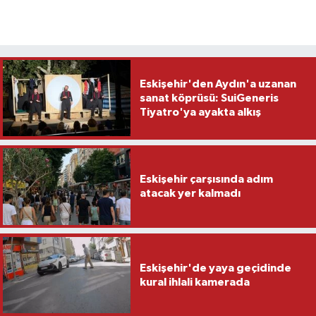
Eskişehir'den Aydın'a uzanan
sanat köprüsü: SuiGeneris
Tiyatro'ya ayakta alkış
Eskişehir çarşısında adım
atacak yer kalmadı
Eskişehir'de yaya geçidinde
kural ihlali kamerada