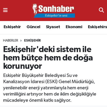
Dünya
Nöbetçi Eczaneler
Eskişehir
Güncel
Siyaset
Ekonomi
Eskişehir
Eğitim
Hava Durumu
HABERLER
ESKIŞEHIR
Ekonomi
Namaz Vakitleri
Eskişehir'deki sistem ile
Güncel
Trafik Durumu
hem bütçe hem de doğa
korunuyor
Kültür & Sanat
Süper Lig Puan Durumu ve Fikstür
Eskişehir Büyükşehir Belediyesi Su ve
Magazin
Tüm Manşetler
Kanalizasyon İdaresi (ESKİ) Genel Müdürlüğü,
yenilenebilir enerji yatırımlarıyla hem enerji
Resmi İlanlar
Son Dakika Haberleri
verimliliğini artırıyor hem de iklim değişikliğiyle
mücadeleye önemli katkı sağlıyor.
Sağlık
Haber Arşivi