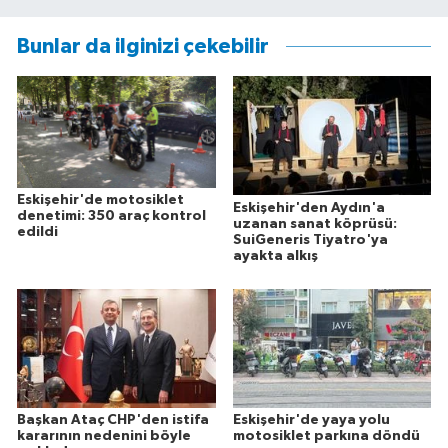
Bunlar da ilginizi çekebilir
Eskişehir'de motosiklet
Eskişehir'den Aydın'a
denetimi: 350 araç kontrol
uzanan sanat köprüsü:
edildi
SuiGeneris Tiyatro'ya
ayakta alkış
Başkan Ataç CHP'den istifa
Eskişehir'de yaya yolu
kararının nedenini böyle
motosiklet parkına döndü