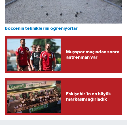
Boccenin tekniklerini öğreniyorlar
Muşspor maçından sonra
antrenman var
Eskişehir'in en büyük
markasını ağırladık