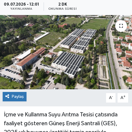
09.07.2026 - 12:01
2 DK
YAYINLANMA
OKUNMA SÜRESI
Siyaset
Spor
Paylaş
-
+
A
A
İçme ve Kullanma Suyu Arıtma Tesisi çatısında
faaliyet gösteren Güneş Enerji Santrali (GES),