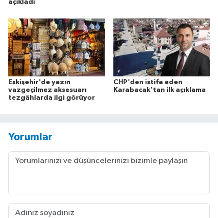
açıkladı
Eskişehir'de yazın
CHP'den istifa eden
vazgeçilmez aksesuarı
Karabacak'tan ilk açıklama
tezgâhlarda ilgi görüyor
Yorumlar