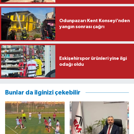
Odunpazarı Kent Konseyi’nden
yangın sonrası çağrı
Eskişehirspor ürünleri yine ilgi
odağı oldu
Bunlar da ilginizi çekebilir