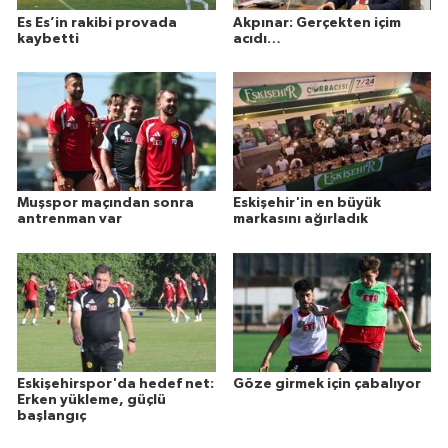
Es Es’in rakibi provada
Akpınar: Gerçekten içim
kaybetti
acıdı…
Muşspor maçından sonra
Eskişehir'in en büyük
antrenman var
markasını ağırladık
Eskişehirspor'da hedef net:
Göze girmek için çabalıyor
Erken yükleme, güçlü
başlangıç