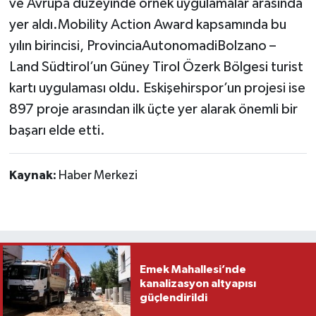
ve Avrupa düzeyinde örnek uygulamalar arasında
yer aldı.Mobility Action Award kapsamında bu
yılın birincisi, ProvinciaAutonomadiBolzano –
Land Südtirol’un Güney Tirol Özerk Bölgesi turist
kartı uygulaması oldu. Eskişehirspor’un projesi ise
897 proje arasından ilk üçte yer alarak önemli bir
başarı elde etti.
Kaynak:
Haber Merkezi
Emek Mahallesi’nde
kanalizasyon altyapısı
güçlendirildi