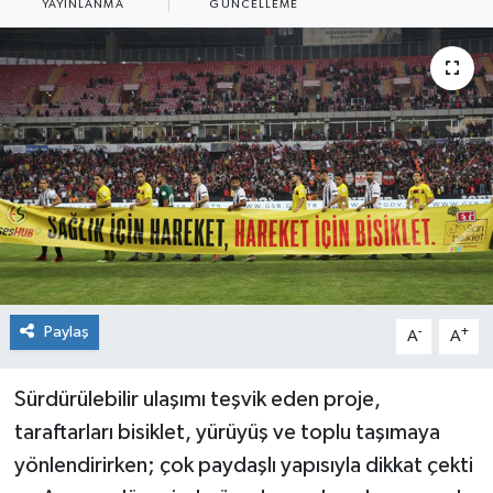
YAYINLANMA
GÜNCELLEME
Siyaset
Spor
Paylaş
-
+
A
A
Sürdürülebilir ulaşımı teşvik eden proje,
taraftarları bisiklet, yürüyüş ve toplu taşımaya
yönlendirirken; çok paydaşlı yapısıyla dikkat çekti