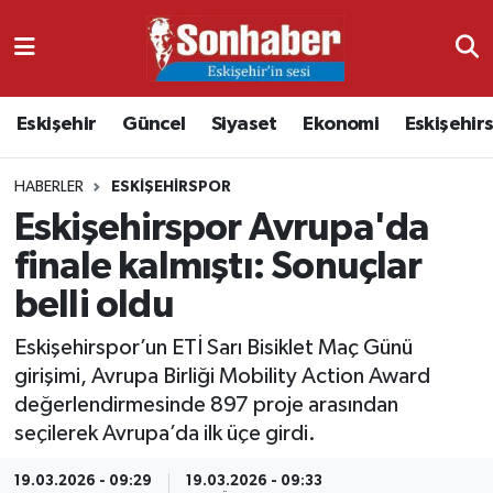
Dünya
Nöbetçi Eczaneler
Eskişehir
Güncel
Siyaset
Ekonomi
Eskişehir
Eğitim
Hava Durumu
HABERLER
ESKIŞEHIRSPOR
Ekonomi
Namaz Vakitleri
Eskişehirspor Avrupa'da
Güncel
Trafik Durumu
finale kalmıştı: Sonuçlar
belli oldu
Kültür & Sanat
Süper Lig Puan Durumu ve Fikstür
Eskişehirspor’un ETİ Sarı Bisiklet Maç Günü
Magazin
Tüm Manşetler
girişimi, Avrupa Birliği Mobility Action Award
değerlendirmesinde 897 proje arasından
Resmi İlanlar
Son Dakika Haberleri
seçilerek Avrupa’da ilk üçe girdi.
Sağlık
Haber Arşivi
19.03.2026 - 09:29
19.03.2026 - 09:33