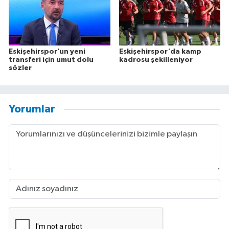
Eskişehirspor’un yeni
Eskişehirspor'da kamp
transferi için umut dolu
kadrosu şekilleniyor
sözler
Yorumlar