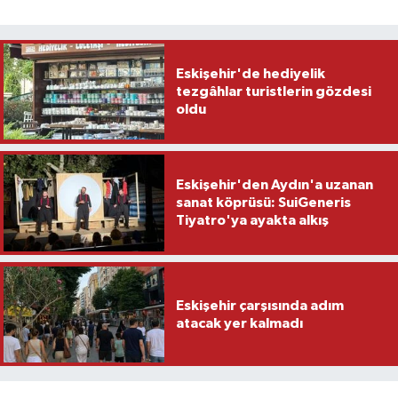
Eskişehir'de hediyelik
tezgâhlar turistlerin gözdesi
oldu
Eskişehir'den Aydın'a uzanan
sanat köprüsü: SuiGeneris
Tiyatro'ya ayakta alkış
Eskişehir çarşısında adım
atacak yer kalmadı