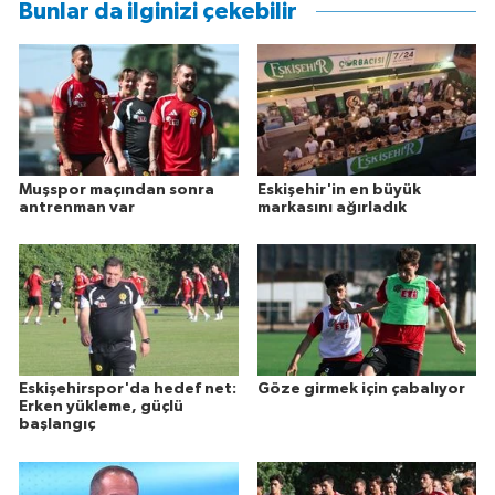
Bunlar da ilginizi çekebilir
Muşspor maçından sonra
Eskişehir'in en büyük
antrenman var
markasını ağırladık
Eskişehirspor'da hedef net:
Göze girmek için çabalıyor
Erken yükleme, güçlü
başlangıç