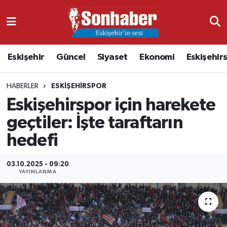
Dünya
Nöbetçi Eczaneler
Eskişehir
Güncel
Siyaset
Ekonomi
Eskişehir
Eğitim
Hava Durumu
HABERLER
ESKIŞEHIRSPOR
Ekonomi
Namaz Vakitleri
Eskişehirspor için harekete
Güncel
Trafik Durumu
geçtiler: İşte taraftarın
hedefi
Kültür & Sanat
Süper Lig Puan Durumu ve Fikstür
03.10.2025 - 09:20
Magazin
Tüm Manşetler
YAYINLANMA
Resmi İlanlar
Son Dakika Haberleri
Sağlık
Haber Arşivi