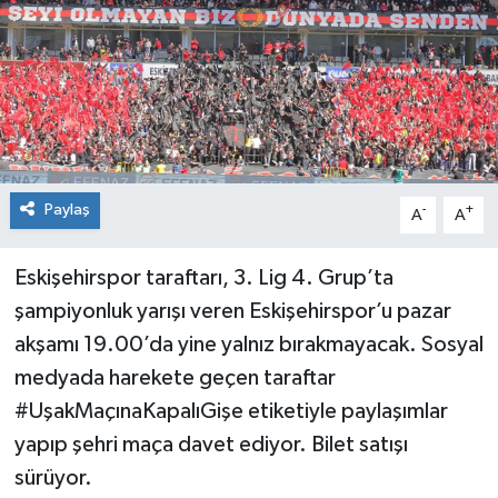
Siyaset
Spor
Paylaş
-
+
A
A
Eskişehirspor taraftarı, 3. Lig 4. Grup’ta
şampiyonluk yarışı veren Eskişehirspor’u pazar
akşamı 19.00’da yine yalnız bırakmayacak. Sosyal
medyada harekete geçen taraftar
#UşakMaçınaKapalıGişe etiketiyle paylaşımlar
yapıp şehri maça davet ediyor. Bilet satışı
sürüyor.