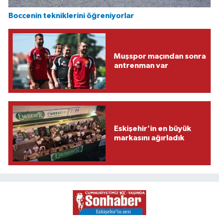
Boccenin tekniklerini öğreniyorlar
Muşspor maçından sonra
antrenman var
Eskişehir'in en büyük
markasını ağırladık