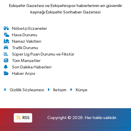
Eskişehir Gazetesi ve Eskişehirspor haberlerinin en güvenilir
kaynağı Eskişehir Sonhaber Gazetesi
Nöbetçi Eczaneler
Hava Durumu
Namaz Vakitleri
Trafik Durumu
Süper Lig Puan Durumu ve Fikstür
Tüm Manşetler
Son Dakika Haberleri
Haber Arşivi
Gizlilik Sözleşmesi
İletişim
Künye
RSS
Copyright © 2026. Her hakkı saklıdır.