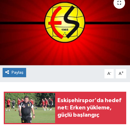
Siyaset
Spor
Paylaş
-
+
A
A
Eskişehirspor'da hedef
net: Erken yükleme,
güçlü başlangıç