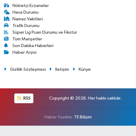
Nöbetçi Eczaneler
Hava Durumu
Namaz Vakitleri
Trafik Durumu
Süper Lig Puan Durumu ve Fikstür
Tüm Manşetler
Son Dakika Haberleri
Haber Arşivi
Gizlilik Sözleşmesi
İletişim
Künye
RSS
Copyright © 2026. Her hakkı saklıdır.
Haber Yazılımı:
TE Bilişim