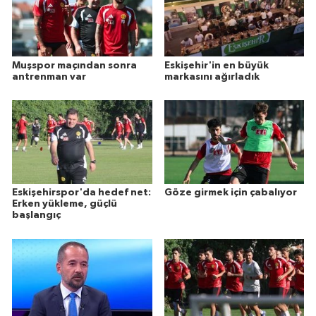
Muşspor maçından sonra
Eskişehir'in en büyük
antrenman var
markasını ağırladık
Eskişehirspor'da hedef net:
Göze girmek için çabalıyor
Erken yükleme, güçlü
başlangıç