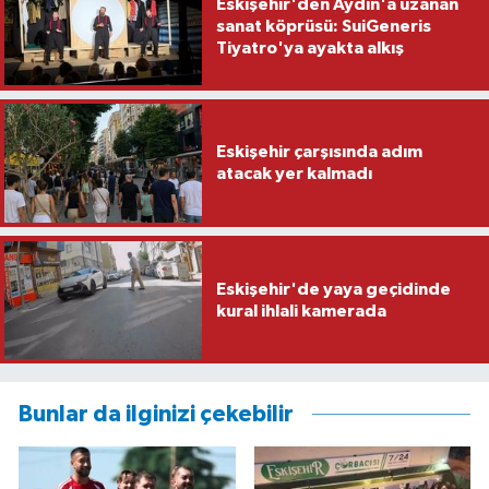
Eskişehir'den Aydın'a uzanan
sanat köprüsü: SuiGeneris
Tiyatro'ya ayakta alkış
Eskişehir çarşısında adım
atacak yer kalmadı
Eskişehir'de yaya geçidinde
kural ihlali kamerada
Bunlar da ilginizi çekebilir