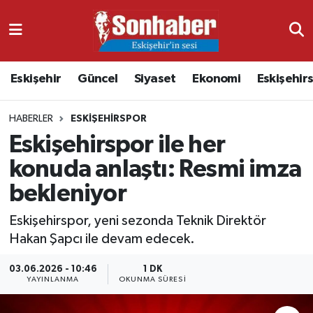
Dünya
Nöbetçi Eczaneler
Eskişehir
Güncel
Siyaset
Ekonomi
Eskişehir
Eğitim
Hava Durumu
HABERLER
ESKIŞEHIRSPOR
Ekonomi
Namaz Vakitleri
Eskişehirspor ile her
Güncel
Trafik Durumu
konuda anlaştı: Resmi imza
bekleniyor
Kültür & Sanat
Süper Lig Puan Durumu ve Fikstür
Eskişehirspor, yeni sezonda Teknik Direktör
Magazin
Tüm Manşetler
Hakan Şapcı ile devam edecek.
Resmi İlanlar
Son Dakika Haberleri
03.06.2026 - 10:46
1 DK
YAYINLANMA
OKUNMA SÜRESI
Sağlık
Haber Arşivi