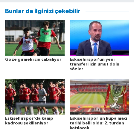
Bunlar da ilginizi çekebilir
Göze girmek için çabalıyor
Eskişehirspor’un yeni
transferi için umut dolu
sözler
Eskişehirspor'da kamp
Eskişehirspor'un kupa maçı
kadrosu şekilleniyor
tarihi belli oldu: 2. turdan
katılacak