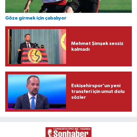
Göze girmek için çabalıyor
Mehmet Şimşek sessiz
kalmadı
Eskişehirspor’un yeni
transferi için umut dolu
sözler