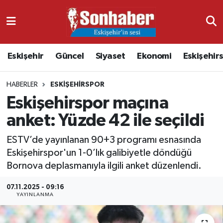
Dünya
Nöbetçi Eczaneler
Eskişehir
Güncel
Siyaset
Ekonomi
Eskişehir
Eğitim
Hava Durumu
HABERLER
ESKIŞEHIRSPOR
Ekonomi
Namaz Vakitleri
Eskişehirspor maçına
Güncel
Trafik Durumu
anket: Yüzde 42 ile seçildi
Kültür & Sanat
Süper Lig Puan Durumu ve Fikstür
ESTV’de yayınlanan 90+3 programı esnasında
Eskişehirspor'un 1-0’lık galibiyetle döndüğü
Magazin
Tüm Manşetler
Bornova deplasmanıyla ilgili anket düzenlendi.
07.11.2025 - 09:16
Resmi İlanlar
Son Dakika Haberleri
YAYINLANMA
Sağlık
Haber Arşivi