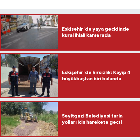
Eskişehir'de yaya geçidinde
kural ihlali kamerada
Eskişehir'de hırsızlık: Kayıp 4
büyükbaştan biri bulundu
Seyitgazi Belediyesi tarla
yolları için harekete geçti