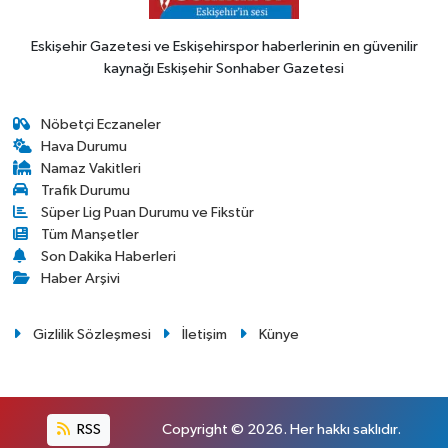
Eskişehir Gazetesi ve Eskişehirspor haberlerinin en güvenilir
kaynağı Eskişehir Sonhaber Gazetesi
Nöbetçi Eczaneler
Hava Durumu
Namaz Vakitleri
Trafik Durumu
Süper Lig Puan Durumu ve Fikstür
Tüm Manşetler
Son Dakika Haberleri
Haber Arşivi
Gizlilik Sözleşmesi
İletişim
Künye
RSS
Copyright © 2026. Her hakkı saklıdır.