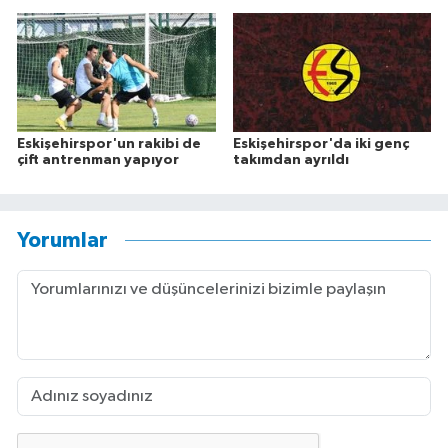
Eskişehirspor'un rakibi de
Eskişehirspor'da iki genç
çift antrenman yapıyor
takımdan ayrıldı
Yorumlar