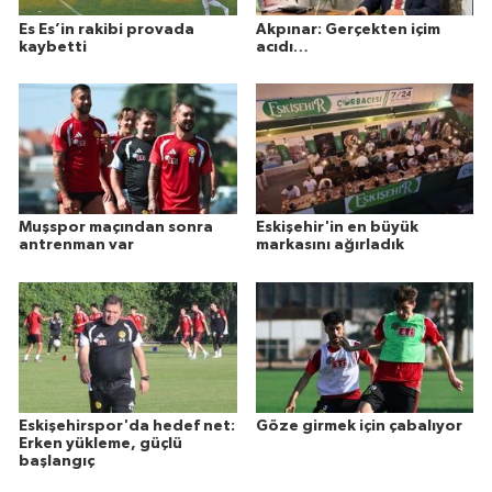
Es Es’in rakibi provada
Akpınar: Gerçekten içim
kaybetti
acıdı…
Muşspor maçından sonra
Eskişehir'in en büyük
antrenman var
markasını ağırladık
Eskişehirspor'da hedef net:
Göze girmek için çabalıyor
Erken yükleme, güçlü
başlangıç