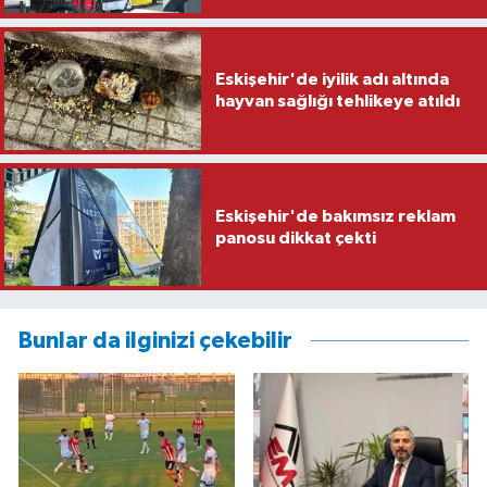
Eskişehir'de iyilik adı altında
hayvan sağlığı tehlikeye atıldı
Eskişehir'de bakımsız reklam
panosu dikkat çekti
Bunlar da ilginizi çekebilir