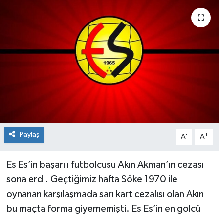
Siyaset
Spor
Paylaş
-
+
A
A
Es Es’in başarılı futbolcusu Akın Akman’ın cezası
sona erdi. Geçtiğimiz hafta Söke 1970 ile
oynanan karşılaşmada sarı kart cezalısı olan Akın
bu maçta forma giyememişti. Es Es’in en golcü