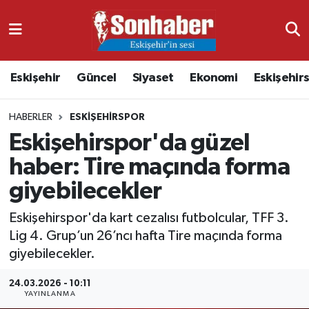
Dünya
Nöbetçi Eczaneler
Eskişehir
Güncel
Siyaset
Ekonomi
Eskişehir
Eğitim
Hava Durumu
HABERLER
ESKIŞEHIRSPOR
Ekonomi
Namaz Vakitleri
Eskişehirspor'da güzel
Güncel
Trafik Durumu
haber: Tire maçında forma
giyebilecekler
Kültür & Sanat
Süper Lig Puan Durumu ve Fikstür
Eskişehirspor'da kart cezalısı futbolcular, TFF 3.
Magazin
Tüm Manşetler
Lig 4. Grup’un 26’ncı hafta Tire maçında forma
giyebilecekler.
Resmi İlanlar
Son Dakika Haberleri
24.03.2026 - 10:11
YAYINLANMA
Sağlık
Haber Arşivi