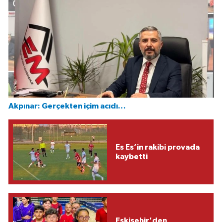
Akpınar: Gerçekten içim acıdı…
Es Es’in rakibi provada
kaybetti
Eskişehir'den