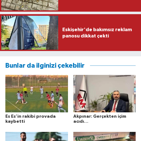
Eskişehir'de bakımsız reklam
panosu dikkat çekti
Bunlar da ilginizi çekebilir
Es Es’in rakibi provada
Akpınar: Gerçekten içim
kaybetti
acıdı…