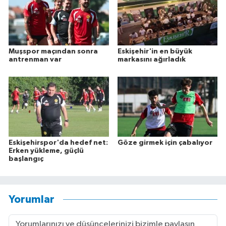
Muşspor maçından sonra
Eskişehir'in en büyük
antrenman var
markasını ağırladık
Eskişehirspor'da hedef net:
Göze girmek için çabalıyor
Erken yükleme, güçlü
başlangıç
Yorumlar