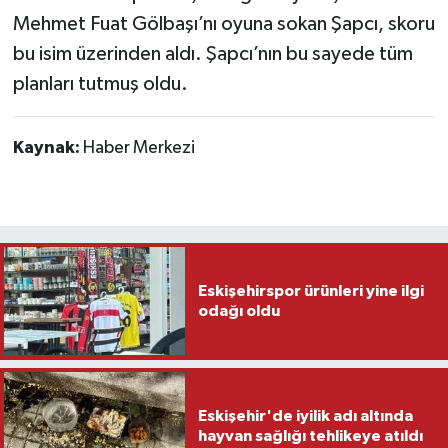
Mehmet Fuat Gölbaşı’nı oyuna sokan Şapcı, skoru
bu isim üzerinden aldı. Şapcı’nın bu sayede tüm
planları tutmuş oldu.
Kaynak:
Haber Merkezi
Eskişehirspor ürünleri yine ilgi
odağı oldu
Eskişehir'de iyilik adı altında
hayvan sağlığı tehlikeye atıldı