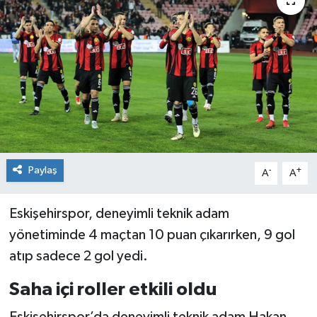
Siyaset
Spor
Paylaş
-
+
A
A
Eskişehirspor, deneyimli teknik adam
yönetiminde 4 maçtan 10 puan çıkarırken, 9 gol
atıp sadece 2 gol yedi.
Saha içi roller etkili oldu