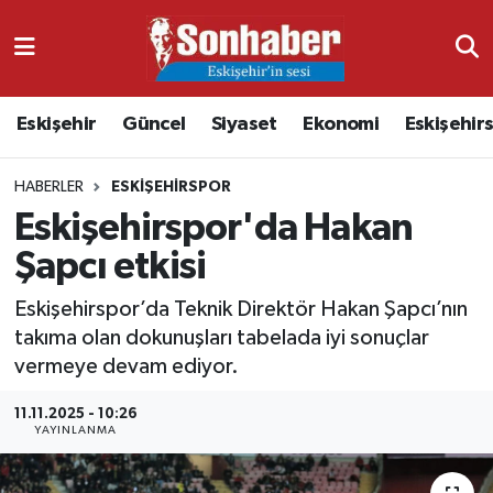
Dünya
Nöbetçi Eczaneler
Eskişehir
Güncel
Siyaset
Ekonomi
Eskişehir
Eğitim
Hava Durumu
HABERLER
ESKIŞEHIRSPOR
Ekonomi
Namaz Vakitleri
Eskişehirspor'da Hakan
Güncel
Trafik Durumu
Şapcı etkisi
Kültür & Sanat
Süper Lig Puan Durumu ve Fikstür
Eskişehirspor’da Teknik Direktör Hakan Şapcı’nın
takıma olan dokunuşları tabelada iyi sonuçlar
Magazin
Tüm Manşetler
vermeye devam ediyor.
11.11.2025 - 10:26
Resmi İlanlar
Son Dakika Haberleri
YAYINLANMA
Sağlık
Haber Arşivi