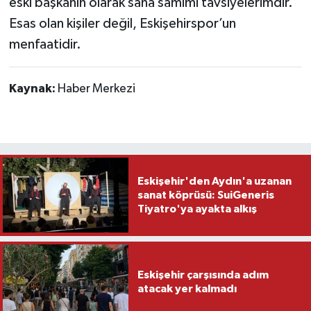
eski başkanın olarak sana samimi tavsiyelerimdir.
Esas olan kişiler değil, Eskişehirspor’un
menfaatidir.
Kaynak:
Haber Merkezi
Eskişehir'den Aydın'a uzanan
sanat köprüsü: SuiGeneris
Tiyatro'ya ayakta alkış
Eskişehir çarşısında adım
atacak yer kalmadı