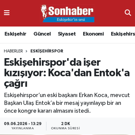
Dünya
Nöbetçi Eczaneler
Eskişehir
Güncel
Siyaset
Ekonomi
Eskişehir
Eğitim
Hava Durumu
HABERLER
ESKIŞEHIRSPOR
Ekonomi
Namaz Vakitleri
Eskişehirspor'da işer
Güncel
Trafik Durumu
kızışıyor: Koca'dan Entok'a
çağrı
Kültür & Sanat
Süper Lig Puan Durumu ve Fikstür
Eskişehirspor’un eski başkanı Erkan Koca, mevcut
Magazin
Tüm Manşetler
Başkan Ulaş Entok’a bir mesaj yayınlayıp bir an
önce kongre kararı almasını istedi.
Resmi İlanlar
Son Dakika Haberleri
09.06.2026 - 13:29
2 DK
YAYINLANMA
OKUNMA SÜRESI
Sağlık
Haber Arşivi