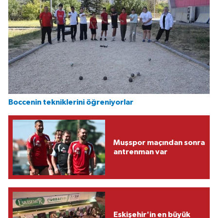
Boccenin tekniklerini öğreniyorlar
Muşspor maçından sonra
antrenman var
Eskişehir'in en büyük