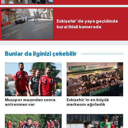
Eskişehir'de yaya geçidinde
kural ihlali kamerada
Bunlar da ilginizi çekebilir
Muşspor maçından sonra
Eskişehir'in en büyük
antrenman var
markasını ağırladık