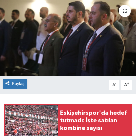
Siyaset
Spor
Paylaş
-
+
A
A
Eskişehirspor'da hedef
tutmadı: İşte satılan
kombine sayısı